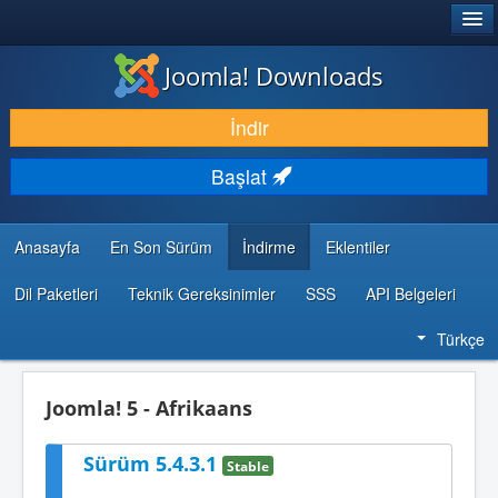
®
JOOMLA!
Joomla! Downloads
İNDIR & GENIŞLET
İndir
KEŞFET & ÖĞREN
Başlat
TOPLULUK & DESTEK
GELIŞTIRICI KAYNAKLARI
Anasayfa
En Son Sürüm
İndirme
Eklentiler
Dil Paketleri
Teknik Gereksinimler
SSS
API Belgeleri
Türkçe
Joomla! 5 - Afrikaans
Sürüm 5.4.3.1
Stable