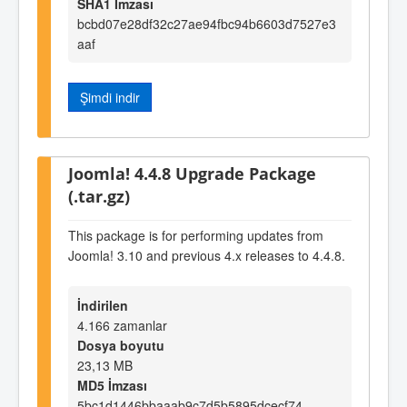
SHA1 İmzası
bcbd07e28df32c27ae94fbc94b6603d7527e3
aaf
Şimdi indir
Joomla! 4.4.8 Upgrade Package
(.tar.gz)
This package is for performing updates from
Joomla! 3.10 and previous 4.x releases to 4.4.8.
İndirilen
4.166 zamanlar
Dosya boyutu
23,13 MB
MD5 İmzası
5bc1d1446bbaaab9c7d5b5895dcecf74