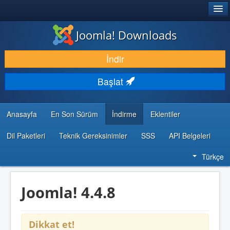
®
JOOMLA!
Joomla! Downloads
İNDIR & GENIŞLET
İndir
KEŞFET & ÖĞREN
Başlat
TOPLULUK & DESTEK
GELIŞTIRICI KAYNAKLARI
Anasayfa
En Son Sürüm
İndirme
Eklentiler
Dil Paketleri
Teknik Gereksinimler
SSS
API Belgeleri
Türkçe
Joomla! 4.4.8
Dikkat et!