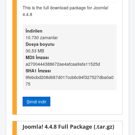
This is the full download package for Joomla!
4.4.8
İndirilen
10.730 zamanlar
Dosya boyutu
30,53 MB
MD5 İmzası
a2700444388672ae4afcaa9afa11525d
SHA1 İmzası
9febcbd208d687d017ccb6c94f327527dba0a0
75
Şimdi indir
Joomla! 4.4.8 Full Package (.tar.gz)