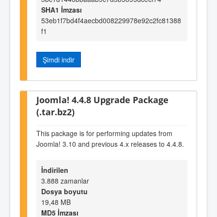
SHA1 İmzası
53eb1f7bd4f4aecbd008229978e92c2fc81388
f1
Şimdi indir
Joomla! 4.4.8 Upgrade Package
(.tar.bz2)
This package is for performing updates from
Joomla! 3.10 and previous 4.x releases to 4.4.8.
İndirilen
3.888 zamanlar
Dosya boyutu
19,48 MB
MD5 İmzası