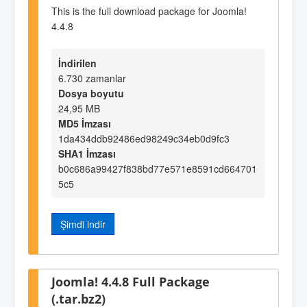
This is the full download package for Joomla!
4.4.8
İndirilen
6.730 zamanlar
Dosya boyutu
24,95 MB
MD5 İmzası
1da434ddb92486ed98249c34eb0d9fc3
SHA1 İmzası
b0c686a99427f838bd77e571e8591cd664701
5c5
Şimdi indir
Joomla! 4.4.8 Full Package
(.tar.bz2)