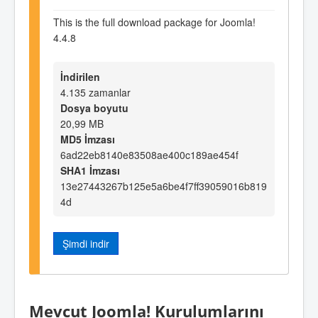
This is the full download package for Joomla!
4.4.8
İndirilen
4.135 zamanlar
Dosya boyutu
20,99 MB
MD5 İmzası
6ad22eb8140e83508ae400c189ae454f
SHA1 İmzası
13e27443267b125e5a6be4f7ff39059016b819
4d
Şimdi indir
Mevcut Joomla! Kurulumlarını