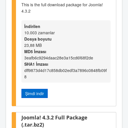
This is the full download package for Joomla!
4.3.2
İndirilen
10.003 zamanlar
Dosya boyutu
23,88 MB
MD5 İmzası
3eafb6c9294daac28e3a15cd6f68f2de
SHA1 İmzası
dff9873d4d17c858db02edf3a7896c0848fb09f
8
Şimdi indir
Joomla! 4.3.2 Full Package
(.tar.bz2)