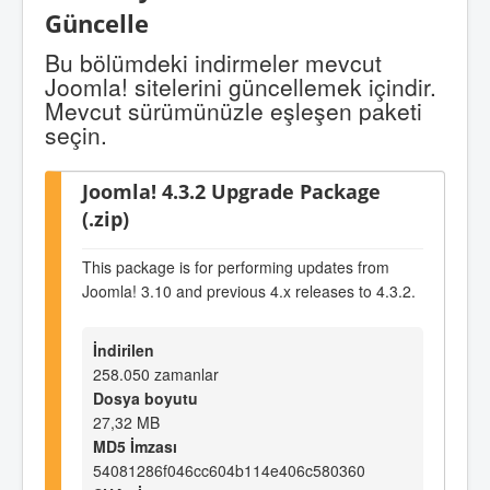
Güncelle
Bu bölümdeki indirmeler mevcut
Joomla! sitelerini güncellemek içindir.
Mevcut sürümünüzle eşleşen paketi
seçin.
Joomla! 4.3.2 Upgrade Package
(.zip)
This package is for performing updates from
Joomla! 3.10 and previous 4.x releases to 4.3.2.
İndirilen
258.050 zamanlar
Dosya boyutu
27,32 MB
MD5 İmzası
54081286f046cc604b114e406c580360