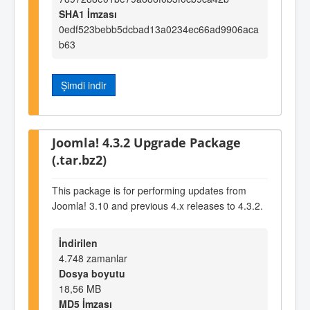
SHA1 İmzası
0edf523bebb5dcbad13a0234ec66ad9906aca
b63
Şimdi indir
Joomla! 4.3.2 Upgrade Package
(.tar.bz2)
This package is for performing updates from
Joomla! 3.10 and previous 4.x releases to 4.3.2.
İndirilen
4.748 zamanlar
Dosya boyutu
18,56 MB
MD5 İmzası