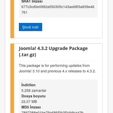
SHA1 İmzası
677c3cd0e0992a550305c143ae68f3a839e46
761
Şimdi indir
Joomla! 4.3.2 Upgrade Package
(.tar.gz)
This package is for performing updates from
Joomla! 3.10 and previous 4.x releases to 4.3.2.
İndirilen
5.258 zamanlar
Dosya boyutu
22,07 MB
MD5 İmzası
7897288e01be79a686f0b3f0cb9ca42b