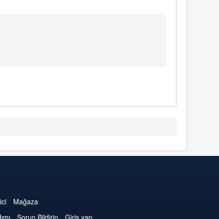
ici
Mağaza
dımı
Sorun Bildirin
Giriş yap