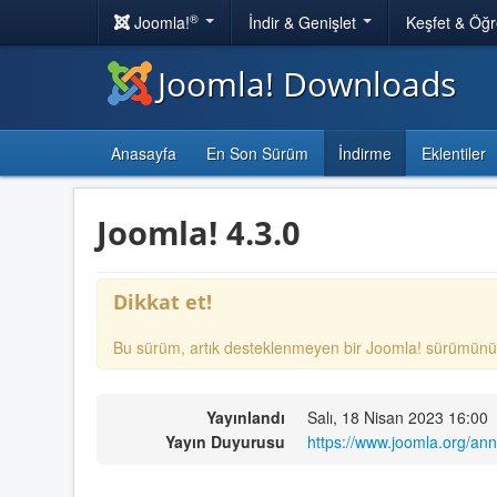
®
Joomla!
İndir & Genişlet
Keşfet & Öğ
Joomla! Downloads
Anasayfa
En Son Sürüm
İndirme
Eklentiler
Joomla! 4.3.0
Dikkat et!
Bu sürüm, artık desteklenmeyen bir Joomla! sürümünü
Yayınlandı
Salı, 18 Nisan 2023 16:00
Yayın Duyurusu
https://www.joomla.org/an