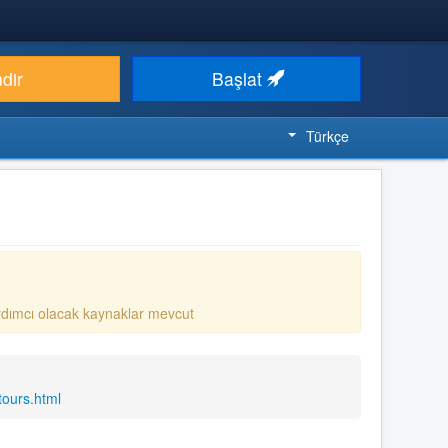
ndir
Başlat
Türkçe
rdımcı olacak kaynaklar mevcut
tours.html