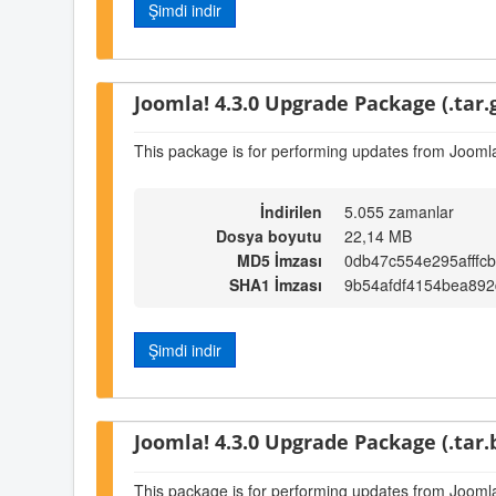
Şimdi indir
Joomla! 4.3.0 Upgrade Package (.tar.
This package is for performing updates from Joomla
İndirilen
5.055 zamanlar
Dosya boyutu
22,14 MB
MD5 İmzası
0db47c554e295afffc
SHA1 İmzası
9b54afdf4154bea89
Şimdi indir
Joomla! 4.3.0 Upgrade Package (.tar.
This package is for performing updates from Joomla