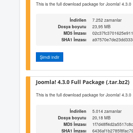
This is the full download package for Joomla! 4.3.0
İndirilen
7.252 zamanlar
Dosya boyutu
23,95 MB
MD5 İmzası
02c37fc3701625e911
SHA1 İmzası
a97570e7de23dd333
Şimdi indir
Joomla! 4.3.0 Full Package (.tar.bz2)
This is the full download package for Joomla! 4.3.0
İndirilen
5.014 zamanlar
Dosya boyutu
20,18 MB
MD5 İmzası
1f7d48ff4d2a5517c8
SHA1 İmzası
6436af1b2785f8fac