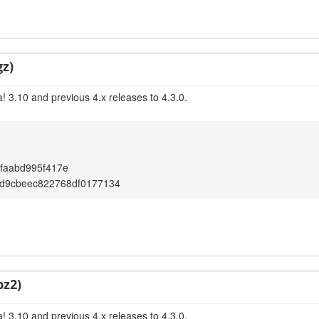
gz)
! 3.10 and previous 4.x releases to 4.3.0.
bfaabd995f417e
2d9cbeec822768df0177134
bz2)
! 3.10 and previous 4.x releases to 4.3.0.