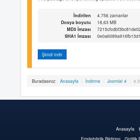
İndirilen
4.756 zamanlar
Dosya boyutu
18,63 MB
MD5 İmzası
7215cfcdbf3bc81de0
SHA1 İmzası
0e0a6089a916fb13d
Şimdi indir
Buradasınız:
Anasayfa
/
İndirme
/
Joomla! 4
/
4.3
Anasayfa
Erişilebilirlik Bildirimi
Gizlilik 