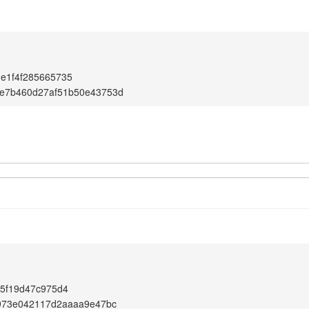
e1f4f285665735
e7b460d27af51b50e43753d
c5f19d47c975d4
7973e042117d2aaaa9e47bc