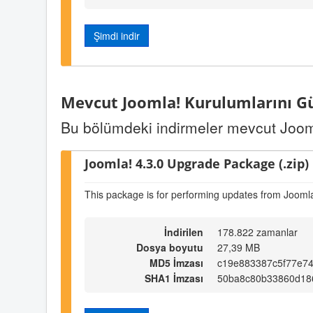
Şimdi indir
Mevcut Joomla! Kurulumlarını G
Bu bölümdeki indirmeler mevcut Jooml
Joomla! 4.3.0 Upgrade Package (.zip)
This package is for performing updates from Joomla
İndirilen
178.822 zamanlar
Dosya boyutu
27,39 MB
MD5 İmzası
c19e883387c5f77e7
SHA1 İmzası
50ba8c80b33860d18