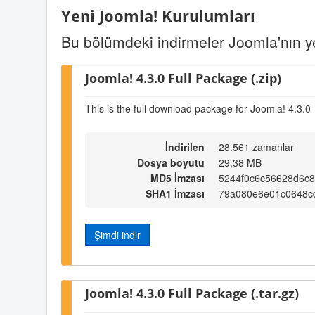
Yeni Joomla! Kurulumları
Bu bölümdeki indirmeler Joomla'nın yen
Joomla! 4.3.0 Full Package (.zip)
This is the full download package for Joomla! 4.3.0
İndirilen
28.561 zamanlar
Dosya boyutu
29,38 MB
MD5 İmzası
5244f0c6c56628d6c
SHA1 İmzası
79a080e6e01c0648c
Şimdi indir
Joomla! 4.3.0 Full Package (.tar.gz)