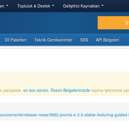
ren
Topluluk & Destek
Geliştirici Kaynakları
İ
Dil Paketleri
Teknik Gereksinimler
SSS
API Belgeleri
n parçasıdır.
en son sürüm
.
Resmi Belgelerimizde
taşıma işleminize ya
nouncements/release-news/5882-joomla-4-3-0-stable-featuring-guided-