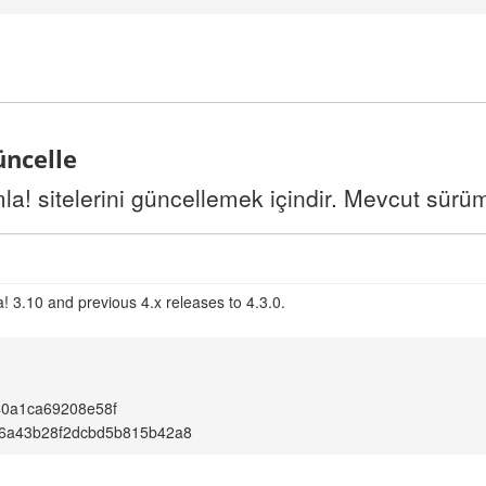
üncelle
a! sitelerini güncellemek içindir. Mevcut sürü
! 3.10 and previous 4.x releases to 4.3.0.
40a1ca69208e58f
6a43b28f2dcbd5b815b42a8