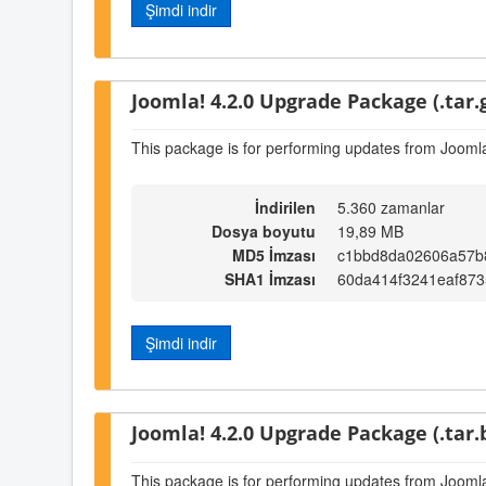
Şimdi indir
Joomla! 4.2.0 Upgrade Package (.tar.
This package is for performing updates from Joomla
İndirilen
5.360 zamanlar
Dosya boyutu
19,89 MB
MD5 İmzası
c1bbd8da02606a57b
SHA1 İmzası
60da414f3241eaf87
Şimdi indir
Joomla! 4.2.0 Upgrade Package (.tar.
This package is for performing updates from Joomla