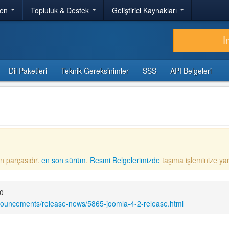
ren
Topluluk & Destek
Geliştirici Kaynakları
İ
Dil Paketleri
Teknik Gereksinimler
SSS
API Belgeleri
n parçasıdır.
en son sürüm
.
Resmi Belgelerimizde
taşıma işleminize ya
00
nouncements/release-news/5865-joomla-4-2-release.html