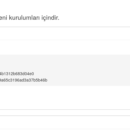
i kurulumları içindir.
4b1312b683d04e0
89a65c3196ad3a37b5b46b