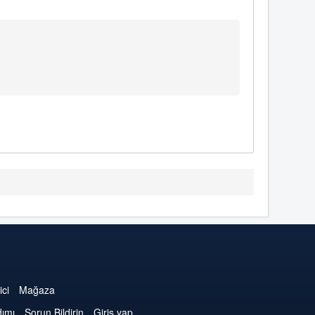
ici
Mağaza
dımı
Sorun Bildirin
Giriş yap