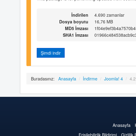
İndirilen
4.690 zamanlar
Dosya boyutu
16,76 MB
MD5 İmzası
1f04e9ef3b4a7570b4
SHA1 İmzası
01966c484538acb9c
Şimdi indir
Buradasınız:
Anasayfa
/
İndirme
/
Joomla! 4
/
4.2
Anasayfa
Erişilebilirlik Bildirimi
Gizlilik 