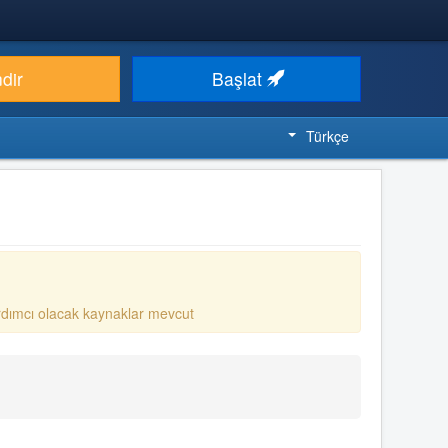
ndir
Başlat
Türkçe
rdımcı olacak kaynaklar mevcut