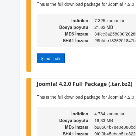
This is the full download package for Joomla! 4.2.0
İndirilen
7.325 zamanlar
Dosya boyutu
21,62 MB
MD5 İmzası
34fce3a258006f2028
SHA1 İmzası
26bfdfe1826201847b
Şimdi indir
Joomla! 4.2.0 Full Package (.tar.bz2)
This is the full download package for Joomla! 4.2.0
İndirilen
4.784 zamanlar
Dosya boyutu
18,33 MB
MD5 İmzası
b28504b78e0e380bd
SHA1 İmzası
9f0f3b45ebeb51e822