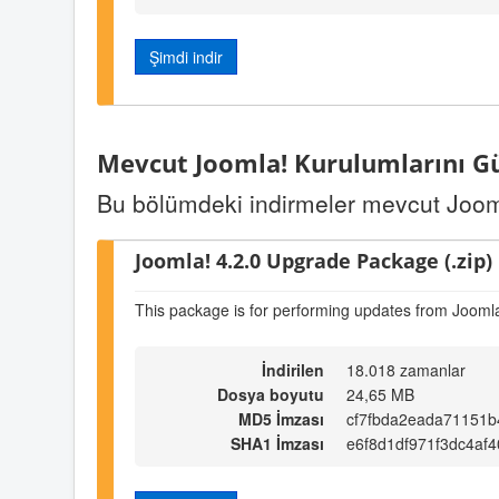
Şimdi indir
Mevcut Joomla! Kurulumlarını G
Bu bölümdeki indirmeler mevcut Jooml
Joomla! 4.2.0 Upgrade Package (.zip)
This package is for performing updates from Joomla
İndirilen
18.018 zamanlar
Dosya boyutu
24,65 MB
MD5 İmzası
cf7fbda2eada71151b
SHA1 İmzası
e6f8d1df971f3dc4af