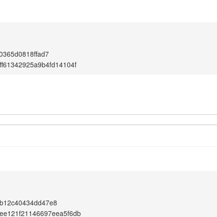
0365d0818ffad7
ff61342925a9b4fd14104f
b12c40434dd47e8
ee121f21146697eea5f6db