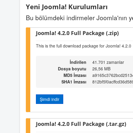
Yeni Joomla! Kurulumları
Bu bölümdeki indirmeler Joomla'nın yen
Joomla! 4.2.0 Full Package (.zip)
This is the full download package for Joomla! 4.2.0
İndirilen
41.701 zamanlar
Dosya boyutu
26,56 MB
MD5 İmzası
a9165c3762bcd2513
SHA1 İmzası
812bf5f0acffcd36d5
Şimdi indir
Joomla! 4.2.0 Full Package (.tar.gz)