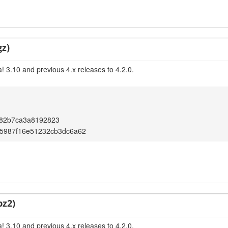
gz)
! 3.10 and previous 4.x releases to 4.2.0.
82b7ca3a8192823
35987f16e51232cb3dc6a62
bz2)
! 3.10 and previous 4.x releases to 4.2.0.