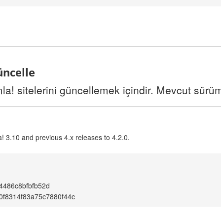
üncelle
a! sitelerini güncellemek içindir. Mevcut sürü
! 3.10 and previous 4.x releases to 4.2.0.
4486c8bfbfb52d
40f8314f83a75c7880f44c