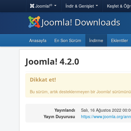
®
Joomla!
İndir & Genişlet
Keşfet & Öğ
Joomla! Downloads
Anasayfa
En Son Sürüm
İndirme
Eklentiler
Joomla! 4.2.0
Dikkat et!
Bu sürüm, artık desteklenmeyen bir Joomla! sürümünü
Yayınlandı
Salı, 16 Ağustos 2022 00:
Yayın Duyurusu
https://www.joomla.org/an