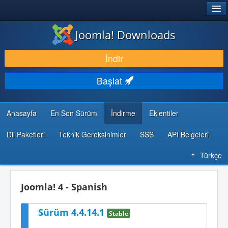
®
JOOMLA!
Joomla! Downloads
İNDIR & GENIŞLET
İndir
KEŞFET & ÖĞREN
Başlat
TOPLULUK & DESTEK
GELIŞTIRICI KAYNAKLARI
Anasayfa
En Son Sürüm
İndirme
Eklentiler
Dil Paketleri
Teknik Gereksinimler
SSS
API Belgeleri
Türkçe
Joomla! 4 - Spanish
Sürüm 4.4.14.1
Stable