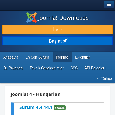
®
JOOMLA!
Joomla! Downloads
İNDIR & GENIŞLET
İndir
KEŞFET & ÖĞREN
Başlat
TOPLULUK & DESTEK
GELIŞTIRICI KAYNAKLARI
Anasayfa
En Son Sürüm
İndirme
Eklentiler
Dil Paketleri
Teknik Gereksinimler
SSS
API Belgeleri
Türkçe
Joomla! 4 - Hungarian
Sürüm 4.4.14.1
Stable