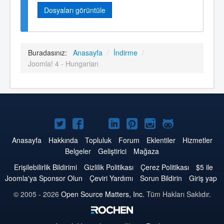
Dosyaları görüntüle
Buradasınız:
Anasayfa
/
İndirme
/
Joomla! 4 - Hungarian
Twitter'da
Facebook'da
YouTube'da
LinkedIn'de
Pinterest'de
Instagram'da
GitHub'da
Joomla
Joomla
Joomla
Joomla
Joomla
Joomla
Joomla
Anasayfa
Hakkında
Topluluk
Forum
Eklentiler
Hizmetler
Belgeler
Geliştirici
Mağaza
Erişilebilirlik Bildirimi
Gizlilik Politikası
Çerez Politikası
$5 ile
Joomla'ya Sponsor Olun
Çeviri Yardımı
Sorun Bildirin
Giriş yap
© 2005 - 2026
Open Source Matters, Inc.
Tüm Hakları Saklıdır.