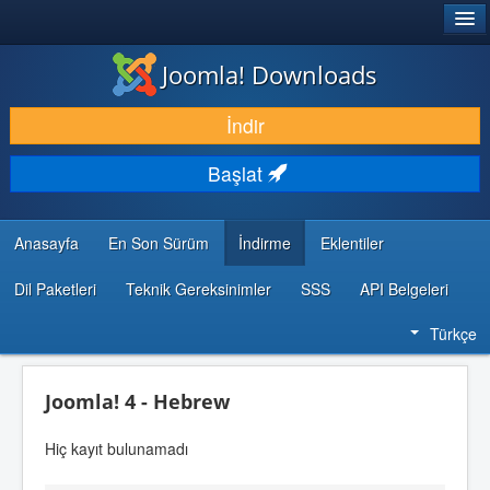
®
JOOMLA!
Joomla! Downloads
İNDIR & GENIŞLET
İndir
KEŞFET & ÖĞREN
Başlat
TOPLULUK & DESTEK
GELIŞTIRICI KAYNAKLARI
Anasayfa
En Son Sürüm
İndirme
Eklentiler
Dil Paketleri
Teknik Gereksinimler
SSS
API Belgeleri
Türkçe
Joomla! 4 - Hebrew
Hiç kayıt bulunamadı