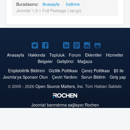
Buradasınız:
Anasayfa
/
İndirme
/
Joomla! 1.5.1 Full Package (.tar.gz)
Twitter'da
Facebook'da
YouTube'da
LinkedIn'de
Pinterest'de
Instagram'da
GitHub'da
Joomla
Joomla
Joomla
Joomla
Joomla
Joomla
Joomla
Anasayfa
Hakkında
Topluluk
Forum
Eklentiler
Hizmetler
Belgeler
Geliştirici
Mağaza
Erişilebilirlik Bildirimi
Gizlilik Politikası
Çerez Politikası
$5 ile
Joomla'ya Sponsor Olun
Çeviri Yardımı
Sorun Bildirin
Giriş yap
© 2005 - 2026
Open Source Matters, Inc.
Tüm Hakları Saklıdır.
Joomla!
barındırma sağlayıcı Rochen