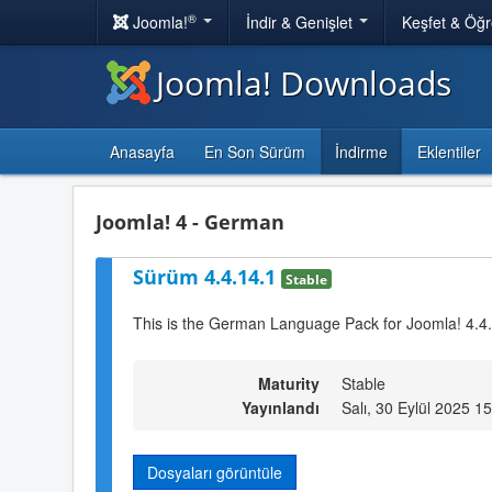
®
Joomla!
İndir & Genişlet
Keşfet & Öğ
Joomla! Downloads
Anasayfa
En Son Sürüm
İndirme
Eklentiler
Joomla! 4 - German
Sürüm 4.4.14.1
Stable
This is the German Language Pack for Joomla! 4.4
Maturity
Stable
Yayınlandı
Salı, 30 Eylül 2025 1
Dosyaları görüntüle