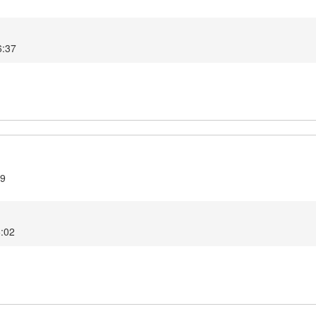
6:37
.9
6:02