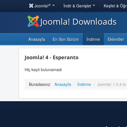
®
Joomla!
İndir & Genişlet
Keşfet & Öğ
Joomla! Downloads
Anasayfa
En Son Sürüm
İndirme
Eklentiler
Joomla! 4 - Esperanto
Hiç kayıt bulunamadı
Buradasınız:
Anasayfa
/
İndirme
/
Joomla! 1.0.4 to