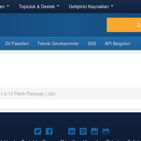
ren
Topluluk & Destek
Geliştirici Kaynakları
İ
Dil Paketleri
Teknik Gereksinimler
SSS
API Belgeleri
 1.0.13 Patch Package (.zip)
Twitter'da
Facebook'da
YouTube'da
LinkedIn'de
Pinterest'de
Instagram'da
GitHub'da