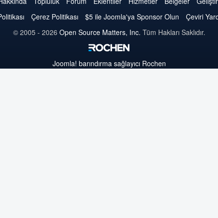
Joomla
Joomla
Joomla
Joomla
Joomla
Joomla
Joomla
Hakkında
Topluluk
Forum
Eklentiler
Hizmetler
Belgeler
Geliştir
Politikası
Çerez Politikası
$5 ile Joomla'ya Sponsor Olun
Çeviri Yar
© 2005 - 2026
Open Source Matters, Inc.
Tüm Hakları Saklıdır.
Joomla!
barındırma sağlayıcı Rochen