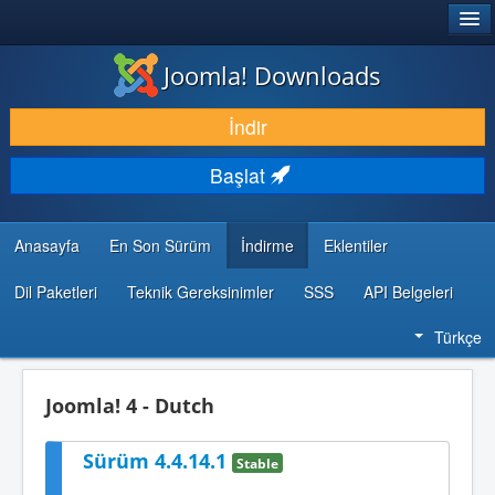
®
JOOMLA!
Joomla! Downloads
İNDIR & GENIŞLET
İndir
KEŞFET & ÖĞREN
Başlat
TOPLULUK & DESTEK
GELIŞTIRICI KAYNAKLARI
Anasayfa
En Son Sürüm
İndirme
Eklentiler
Dil Paketleri
Teknik Gereksinimler
SSS
API Belgeleri
Türkçe
Joomla! 4 - Dutch
Sürüm 4.4.14.1
Stable