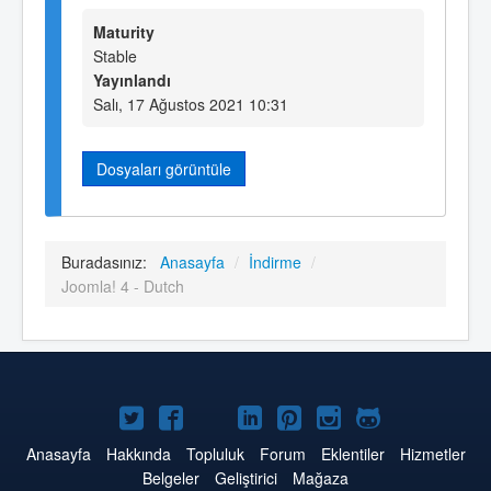
Maturity
Stable
Yayınlandı
Salı, 17 Ağustos 2021 10:31
Dosyaları görüntüle
Buradasınız:
Anasayfa
/
İndirme
/
Joomla! 4 - Dutch
Twitter'da
Facebook'da
YouTube'da
LinkedIn'de
Pinterest'de
Instagram'da
GitHub'da
Joomla
Joomla
Joomla
Joomla
Joomla
Joomla
Joomla
Anasayfa
Hakkında
Topluluk
Forum
Eklentiler
Hizmetler
Belgeler
Geliştirici
Mağaza