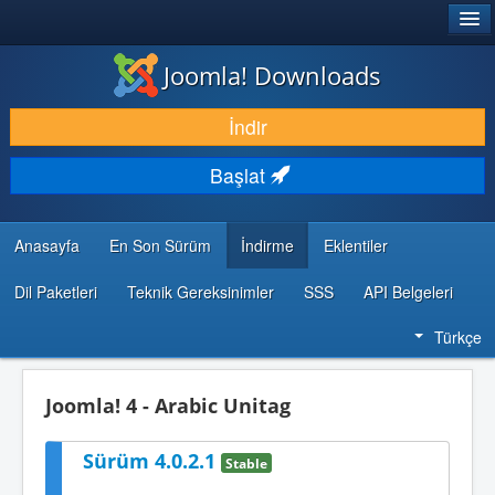
®
JOOMLA!
Joomla! Downloads
İNDIR & GENIŞLET
İndir
KEŞFET & ÖĞREN
Başlat
TOPLULUK & DESTEK
GELIŞTIRICI KAYNAKLARI
Anasayfa
En Son Sürüm
İndirme
Eklentiler
Dil Paketleri
Teknik Gereksinimler
SSS
API Belgeleri
Türkçe
Joomla! 4 - Arabic Unitag
Sürüm 4.0.2.1
Stable