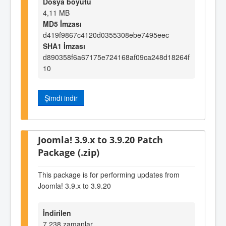
Dosya boyutu
4,11 MB
MD5 İmzası
d419f9867c4120d0355308ebe7495eec
SHA1 İmzası
d890358f6a67175e724168af09ca248d18264f
10
Şimdi indir
Joomla! 3.9.x to 3.9.20 Patch
Package (.zip)
This package is for performing updates from
Joomla! 3.9.x to 3.9.20
İndirilen
7.238 zamanlar