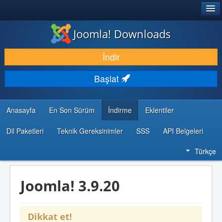
®
JOOMLA!
Joomla! Downloads
İNDIR & GENIŞLET
İndir
KEŞFET & ÖĞREN
Başlat
TOPLULUK & DESTEK
GELIŞTIRICI KAYNAKLARI
Anasayfa
En Son Sürüm
İndirme
Eklentiler
Dil Paketleri
Teknik Gereksinimler
SSS
API Belgeleri
Türkçe
Joomla! 3.9.20
Dikkat et!