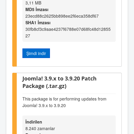
3,11 MB
MD5 İmzası
23ecd88c2625bb898ee2f6eca358df67
SHA1 İmzası
30fb8cf3c9aae4237f6788e07d68fc48d12855
27
Şimdi indir
Joomla! 3.9.x to 3.9.20 Patch
Package (.tar.gz)
This package is for performing updates from
Joomla! 3.9.x to 3.9.20
İndirilen
8.240 zamanlar