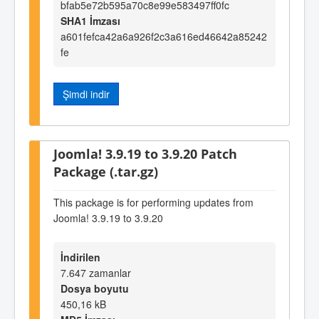
bfab5e72b595a70c8e99e583497ff0fc
SHA1 İmzası
a601fefca42a6a926f2c3a616ed46642a85242
fe
Şimdi indir
Joomla! 3.9.19 to 3.9.20 Patch
Package (.tar.gz)
This package is for performing updates from
Joomla! 3.9.19 to 3.9.20
İndirilen
7.647 zamanlar
Dosya boyutu
450,16 kB