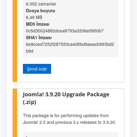
6.002 zamanlar
Dosya boyutu
6,49 MB
MD5 İmzası
0c5d30024882dcea8793a3206e5950b7
SHA1 İmzası
6e9cced7252f287553ca4d5bd9aeacb993bd2
b9d
Şimdi indir
Joomla! 3.9.20 Upgrade Package
(.zip)
This package is for performing updates from
Joomla! 2.5 and previous 3.x releases to 3.9.20.