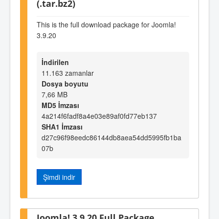
(.tar.bz2)
This is the full download package for Joomla!
3.9.20
İndirilen
11.163 zamanlar
Dosya boyutu
7,66 MB
MD5 İmzası
4a214f6fadf8a4e03e89af0fd77eb137
SHA1 İmzası
d27c96f98eedc86144db8aea54dd5995fb1ba
07b
Şimdi indir
Joomla! 3.9.20 Full Package