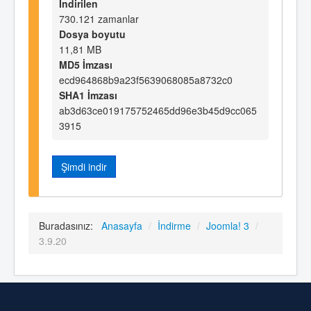
İndirilen
730.121 zamanlar
Dosya boyutu
11,81 MB
MD5 İmzası
ecd964868b9a23f5639068085a8732c0
SHA1 İmzası
ab3d63ce019175752465dd96e3b45d9cc065
3915
Şimdi indir
Buradasınız:
Anasayfa
/
İndirme
/
Joomla! 3
/
3.9.20