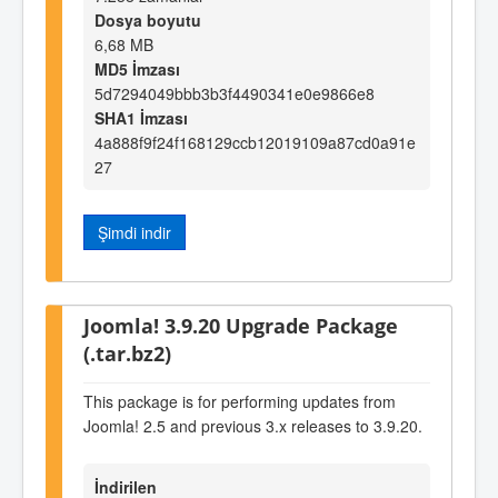
Dosya boyutu
6,68 MB
MD5 İmzası
5d7294049bbb3b3f4490341e0e9866e8
SHA1 İmzası
4a888f9f24f168129ccb12019109a87cd0a91e
27
Şimdi indir
Joomla! 3.9.20 Upgrade Package
(.tar.bz2)
This package is for performing updates from
Joomla! 2.5 and previous 3.x releases to 3.9.20.
İndirilen