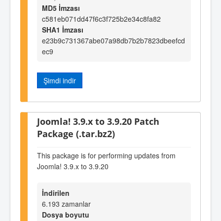
MD5 İmzası
c581eb071dd47f6c3f725b2e34c8fa82
SHA1 İmzası
e23b9c731367abe07a98db7b2b7823dbeefcd
ec9
Şimdi indir
Joomla! 3.9.x to 3.9.20 Patch
Package (.tar.bz2)
This package is for performing updates from
Joomla! 3.9.x to 3.9.20
İndirilen
6.193 zamanlar
Dosya boyutu