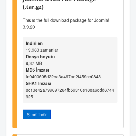
(.tar.gz)
This is the full download package for Joomla!
3.9.20
İndirilen
19.963 zamanlar
Dosya boyutu
9,37 MB
MD5 İmzası
fe9400605d22ba3a497ad2f459ce0843
SHA1 İmzası
8c13e42a799697264fb59310e188a6ddd6744
925
Şimdi indir