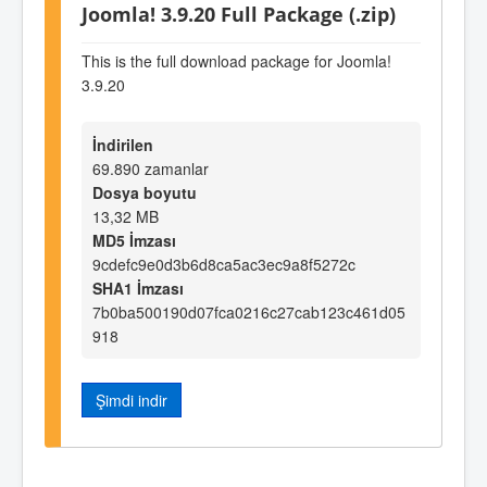
Joomla! 3.9.20 Full Package (.zip)
This is the full download package for Joomla!
3.9.20
İndirilen
69.890 zamanlar
Dosya boyutu
13,32 MB
MD5 İmzası
9cdefc9e0d3b6d8ca5ac3ec9a8f5272c
SHA1 İmzası
7b0ba500190d07fca0216c27cab123c461d05
918
Şimdi indir