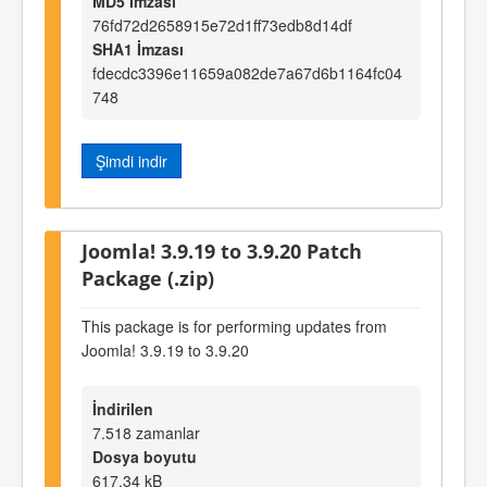
MD5 İmzası
76fd72d2658915e72d1ff73edb8d14df
SHA1 İmzası
fdecdc3396e11659a082de7a67d6b1164fc04
748
Şimdi indir
Joomla! 3.9.19 to 3.9.20 Patch
Package (.zip)
This package is for performing updates from
Joomla! 3.9.19 to 3.9.20
İndirilen
7.518 zamanlar
Dosya boyutu
617,34 kB