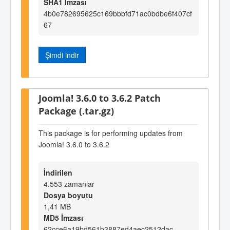
SHA1 İmzası
4b0e782695625c169bbbfd71ac0bdbe6f407cf
67
Şimdi indir
Joomla! 3.6.0 to 3.6.2 Patch
Package (.tar.gz)
This package is for performing updates from
Joomla! 3.6.0 to 3.6.2
İndirilen
4.553 zamanlar
Dosya boyutu
1,41 MB
MD5 İmzası
62cce6a19bd561b3887ed4aec2512dac