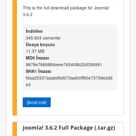
This is the full download package for Joomla!
3.6.2
İndirilen
345.824 zamanlar
Dosya boyutu
11,37 MB
MD5 İmzası
9878e766fd8bbeee765408b22d356891
SHA1 İmzası
fdaa25337aaabd0d673aafc0ff90e7375de2d6
e3
Şimdi indir
Joomla! 3.6.2 Full Package (.tar.gz)