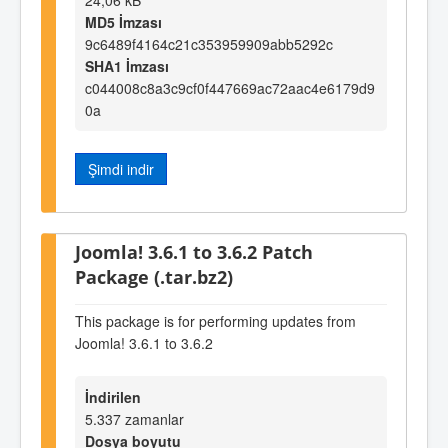
MD5 İmzası
9c6489f4164c21c353959909abb5292c
SHA1 İmzası
c044008c8a3c9cf0f447669ac72aac4e6179d9
0a
Şimdi indir
Joomla! 3.6.1 to 3.6.2 Patch
Package (.tar.bz2)
This package is for performing updates from
Joomla! 3.6.1 to 3.6.2
İndirilen
5.337 zamanlar
Dosya boyutu