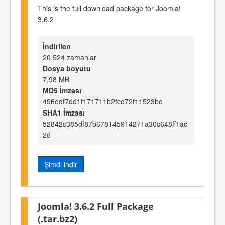
This is the full download package for Joomla!
3.6.2
İndirilen
20.524 zamanlar
Dosya boyutu
7,98 MB
MD5 İmzası
496edf7dd1f171711b2fcd72f11523bc
SHA1 İmzası
52842c385df87b678145914271a30c648ff1ad
2d
Şimdi indir
Joomla! 3.6.2 Full Package
(.tar.bz2)