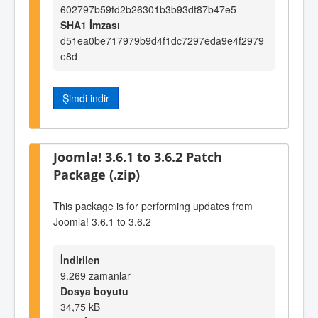
602797b59fd2b26301b3b93df87b47e5
SHA1 İmzası
d51ea0be717979b9d4f1dc7297eda9e4f2979
e8d
Şimdi indir
Joomla! 3.6.1 to 3.6.2 Patch
Package (.zip)
This package is for performing updates from
Joomla! 3.6.1 to 3.6.2
İndirilen
9.269 zamanlar
Dosya boyutu
34,75 kB