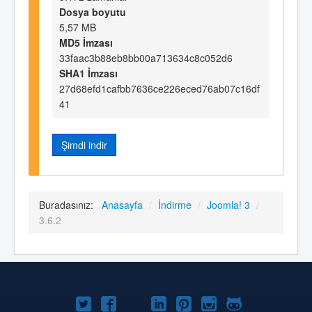
Dosya boyutu
5,57 MB
MD5 İmzası
33faac3b88eb8bb00a713634c8c052d6
SHA1 İmzası
27d68efd1cafbb7636ce226eced76ab07c16df
41
Şimdi indir
Buradasınız:
Anasayfa
/
İndirme
/
Joomla! 3
/
3.6.2
Twitter'da
Facebook'da
YouTube'da
LinkedIn'de
Pinterest'de
Instagram'da
GitHub'da