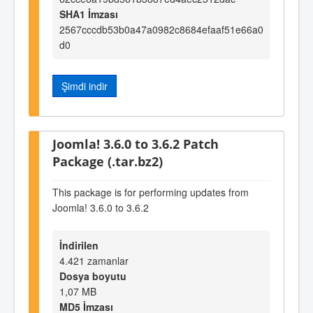
SHA1 İmzası
2567cccdb53b0a47a0982c8684efaaf51e66a0
d0
Şimdi indir
Joomla! 3.6.0 to 3.6.2 Patch
Package (.tar.bz2)
This package is for performing updates from
Joomla! 3.6.0 to 3.6.2
İndirilen
4.421 zamanlar
Dosya boyutu
1,07 MB
MD5 İmzası