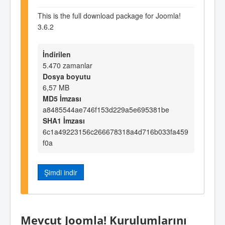
This is the full download package for Joomla!
3.6.2
İndirilen
5.470 zamanlar
Dosya boyutu
6,57 MB
MD5 İmzası
a8485544ae746f153d229a5e695381be
SHA1 İmzası
6c1a49223156c266678318a4d716b033fa459
f0a
Şimdi indir
Mevcut Joomla! Kurulumlarını