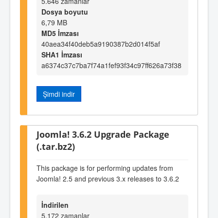
5.646 zamanlar
Dosya boyutu
6,79 MB
MD5 İmzası
40aea34f40deb5a9190387b2d014f5af
SHA1 İmzası
a6374c37c7ba7f74a1fef93f34c97ff626a73f38
Şimdi indir
Joomla! 3.6.2 Upgrade Package
(.tar.bz2)
This package is for performing updates from
Joomla! 2.5 and previous 3.x releases to 3.6.2
İndirilen
5.172 zamanlar