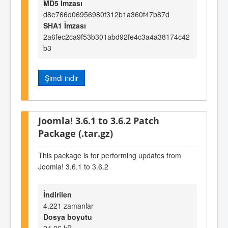
MD5 İmzası
d8e766d06956980f312b1a360f47b87d
SHA1 İmzası
2a6fec2ca9f53b301abd92fe4c3a4a38174c42
b3
Şimdi indir
Joomla! 3.6.1 to 3.6.2 Patch
Package (.tar.gz)
This package is for performing updates from
Joomla! 3.6.1 to 3.6.2
İndirilen
4.221 zamanlar
Dosya boyutu
24,06 kB