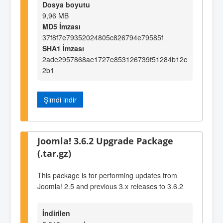
Dosya boyutu
9,96 MB
MD5 İmzası
37f8f7e79352024805c826794e79585f
SHA1 İmzası
2ade2957868ae1727e853126739f51284b12c
2b1
Şimdi indir
Joomla! 3.6.2 Upgrade Package
(.tar.gz)
This package is for performing updates from
Joomla! 2.5 and previous 3.x releases to 3.6.2
İndirilen