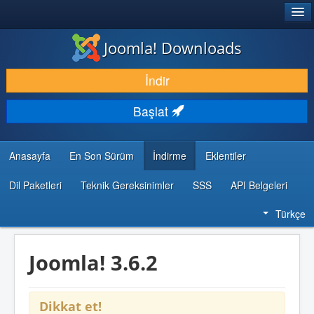
®
JOOMLA!
Joomla! Downloads
İNDIR & GENIŞLET
İndir
KEŞFET & ÖĞREN
Başlat
TOPLULUK & DESTEK
GELIŞTIRICI KAYNAKLARI
Anasayfa
En Son Sürüm
İndirme
Eklentiler
Dil Paketleri
Teknik Gereksinimler
SSS
API Belgeleri
Türkçe
Joomla! 3.6.2
Dikkat et!