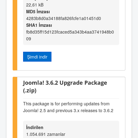
22,61 kB
MD5 İmzası
4283b8d0a34188fa826fcfe1a01451d0
SHA1 İmzası
fb8d35ff15d123fcaced5a343b4aa3741948b0
09
Şimdi indir
Joomla! 3.6.2 Upgrade Package
(.zip)
This package is for performing updates from
Joomla! 2.5 and previous 3.x releases to 3.6.2
İndirilen
1.054.691 zamanlar