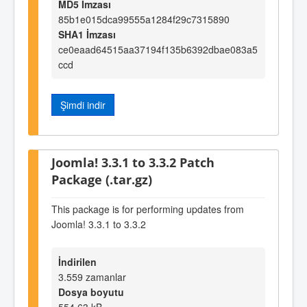
MD5 İmzası
85b1e015dca99555a1284f29c7315890
SHA1 İmzası
ce0eaad64515aa37194f135b6392dbae083a5
ccd
Şimdi indir
Joomla! 3.3.1 to 3.3.2 Patch
Package (.tar.gz)
This package is for performing updates from
Joomla! 3.3.1 to 3.3.2
İndirilen
3.559 zamanlar
Dosya boyutu
554,63 kB