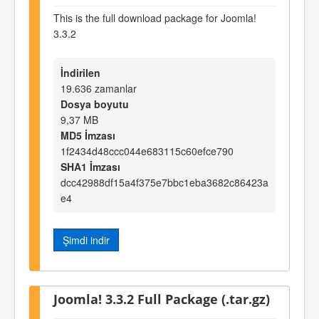
This is the full download package for Joomla!
3.3.2
İndirilen
19.636 zamanlar
Dosya boyutu
9,37 MB
MD5 İmzası
1f2434d48ccc044e683115c60efce790
SHA1 İmzası
dcc42988df15a4f375e7bbc1eba3682c86423a
e4
Şimdi indir
Joomla! 3.3.2 Full Package (.tar.gz)