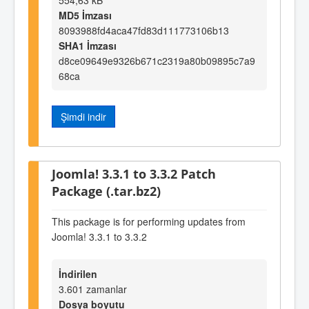
MD5 İmzası
8093988fd4aca47fd83d111773106b13
SHA1 İmzası
d8ce09649e9326b671c2319a80b09895c7a9
68ca
Şimdi indir
Joomla! 3.3.1 to 3.3.2 Patch
Package (.tar.bz2)
This package is for performing updates from
Joomla! 3.3.1 to 3.3.2
İndirilen
3.601 zamanlar
Dosya boyutu