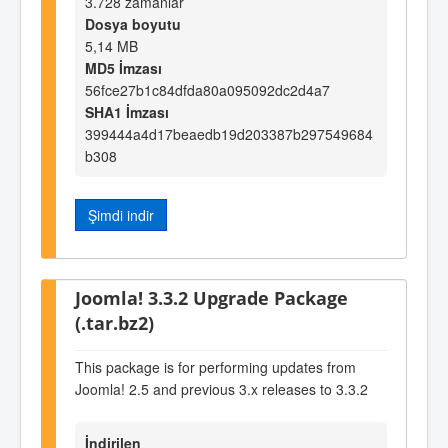
3.728 zamanlar
Dosya boyutu
5,14 MB
MD5 İmzası
56fce27b1c84dfda80a095092dc2d4a7
SHA1 İmzası
399444a4d17beaedb19d203387b297549684
b308
Şimdi indir
Joomla! 3.3.2 Upgrade Package
(.tar.bz2)
This package is for performing updates from
Joomla! 2.5 and previous 3.x releases to 3.3.2
İndirilen