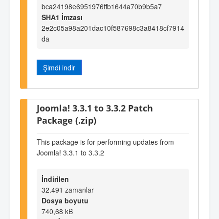
bca24198e6951976ffb1644a70b9b5a7
SHA1 İmzası
2e2c05a98a201dac10f587698c3a8418cf7914
da
Şimdi indir
Joomla! 3.3.1 to 3.3.2 Patch
Package (.zip)
This package is for performing updates from
Joomla! 3.3.1 to 3.3.2
İndirilen
32.491 zamanlar
Dosya boyutu
740,68 kB