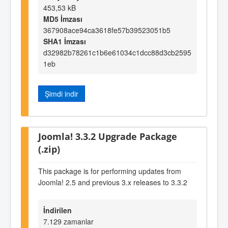
453,53 kB
MD5 İmzası
367908ace94ca3618fe57b39523051b5
SHA1 İmzası
d32982b78261c1b6e61034c1dcc88d3cb2595
1eb
Şimdi indir
Joomla! 3.3.2 Upgrade Package
(.zip)
This package is for performing updates from
Joomla! 2.5 and previous 3.x releases to 3.3.2
İndirilen
7.129 zamanlar