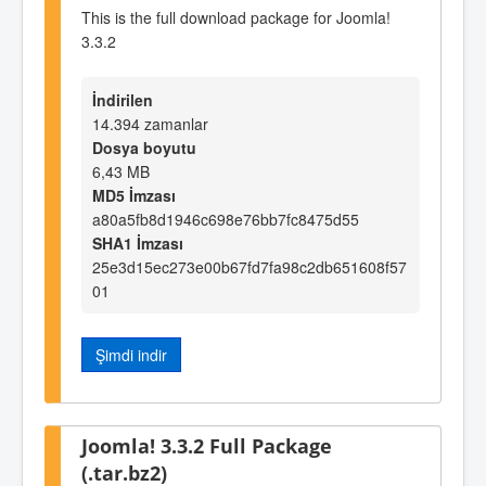
This is the full download package for Joomla!
3.3.2
İndirilen
14.394 zamanlar
Dosya boyutu
6,43 MB
MD5 İmzası
a80a5fb8d1946c698e76bb7fc8475d55
SHA1 İmzası
25e3d15ec273e00b67fd7fa98c2db651608f57
01
Şimdi indir
Joomla! 3.3.2 Full Package
(.tar.bz2)