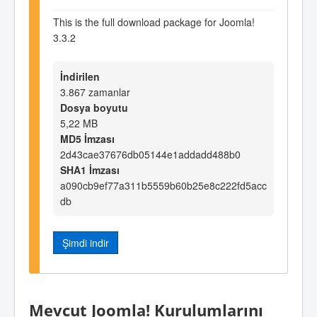
This is the full download package for Joomla!
3.3.2
İndirilen
3.867 zamanlar
Dosya boyutu
5,22 MB
MD5 İmzası
2d43cae37676db05144e1addadd488b0
SHA1 İmzası
a090cb9ef77a311b5559b60b25e8c222fd5acc
db
Şimdi indir
Mevcut Joomla! Kurulumlarını