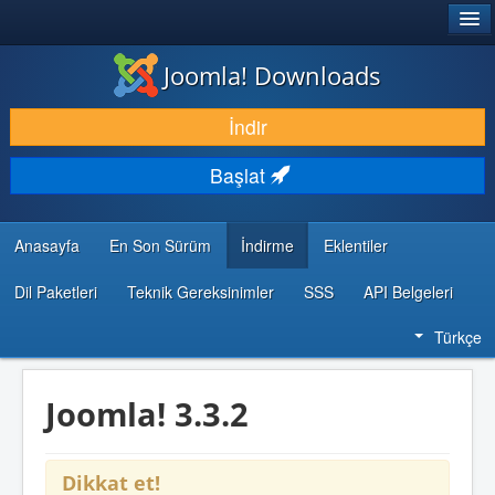
®
JOOMLA!
Joomla! Downloads
İNDIR & GENIŞLET
İndir
KEŞFET & ÖĞREN
Başlat
TOPLULUK & DESTEK
GELIŞTIRICI KAYNAKLARI
Anasayfa
En Son Sürüm
İndirme
Eklentiler
Dil Paketleri
Teknik Gereksinimler
SSS
API Belgeleri
Türkçe
Joomla! 3.3.2
Dikkat et!