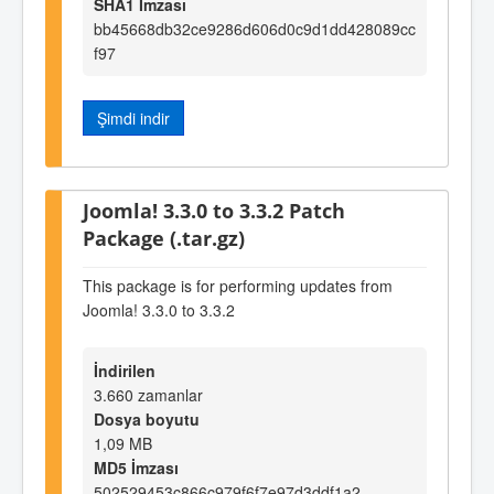
SHA1 İmzası
bb45668db32ce9286d606d0c9d1dd428089cc
f97
Şimdi indir
Joomla! 3.3.0 to 3.3.2 Patch
Package (.tar.gz)
This package is for performing updates from
Joomla! 3.3.0 to 3.3.2
İndirilen
3.660 zamanlar
Dosya boyutu
1,09 MB
MD5 İmzası
502529453c866c979f6f7e97d3ddf1a2