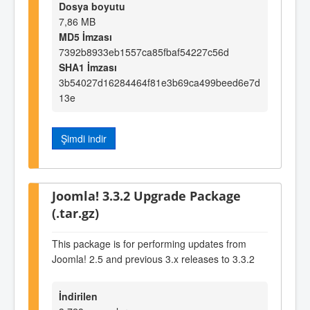
Dosya boyutu
7,86 MB
MD5 İmzası
7392b8933eb1557ca85fbaf54227c56d
SHA1 İmzası
3b54027d16284464f81e3b69ca499beed6e7d
13e
Şimdi indir
Joomla! 3.3.2 Upgrade Package
(.tar.gz)
This package is for performing updates from
Joomla! 2.5 and previous 3.x releases to 3.3.2
İndirilen