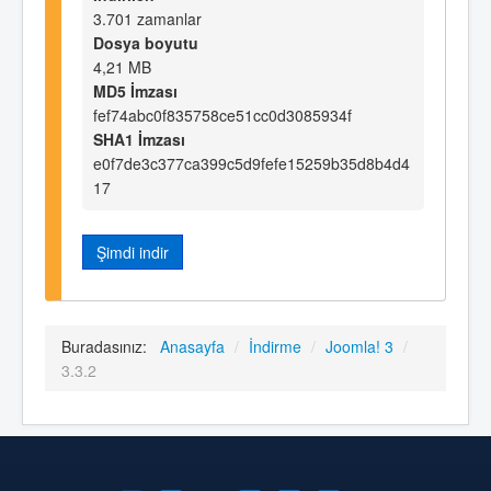
3.701 zamanlar
Dosya boyutu
4,21 MB
MD5 İmzası
fef74abc0f835758ce51cc0d3085934f
SHA1 İmzası
e0f7de3c377ca399c5d9fefe15259b35d8b4d4
17
Şimdi indir
Buradasınız:
Anasayfa
/
İndirme
/
Joomla! 3
/
3.3.2