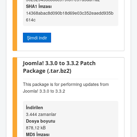
SHA1 İmzası
14368abac8d090b18d69e03c352eaedd935b
614c
Şimdi indir
Joomla! 3.3.0 to 3.3.2 Patch
Package (.tar.bz2)
This package is for performing updates from
Joomla! 3.3.0 to 3.3.2
İndirilen
3.444 zamanlar
Dosya boyutu
878,12 kB
MD5 İmzası