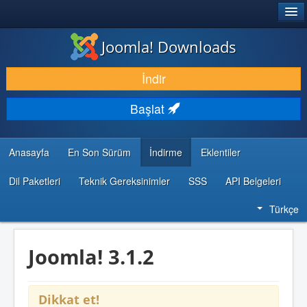
®
JOOMLA!
Joomla! Downloads
İNDIR & GENIŞLET
İndir
KEŞFET & ÖĞREN
Başlat
TOPLULUK & DESTEK
GELIŞTIRICI KAYNAKLARI
Anasayfa
En Son Sürüm
İndirme
Eklentiler
Dil Paketleri
Teknik Gereksinimler
SSS
API Belgeleri
Türkçe
Joomla! 3.1.2
Dikkat et!