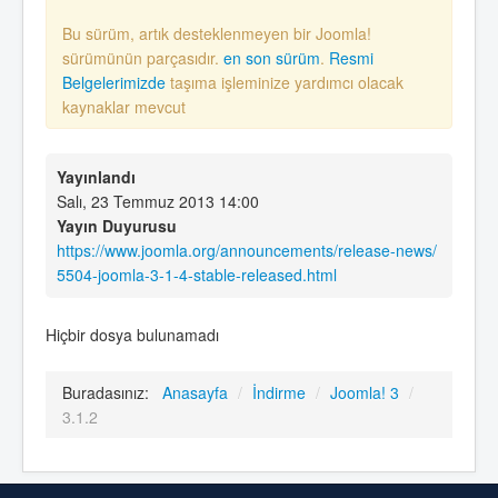
Bu sürüm, artık desteklenmeyen bir Joomla!
sürümünün parçasıdır.
en son sürüm
.
Resmi
Belgelerimizde
taşıma işleminize yardımcı olacak
kaynaklar mevcut
Yayınlandı
Salı, 23 Temmuz 2013 14:00
Yayın Duyurusu
https://www.joomla.org/announcements/release-news/
5504-joomla-3-1-4-stable-released.html
Hiçbir dosya bulunamadı
Buradasınız:
Anasayfa
/
İndirme
/
Joomla! 3
/
3.1.2