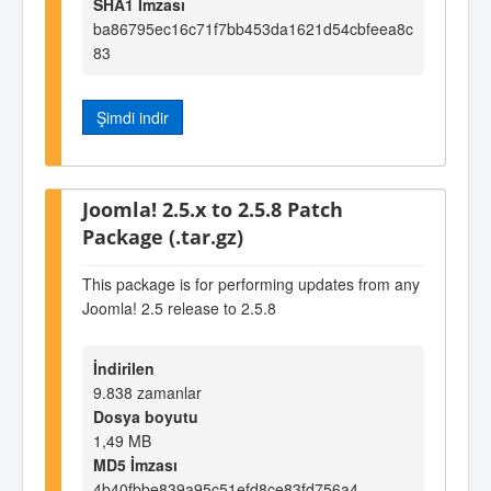
SHA1 İmzası
ba86795ec16c71f7bb453da1621d54cbfeea8c
83
Şimdi indir
Joomla! 2.5.x to 2.5.8 Patch
Package (.tar.gz)
This package is for performing updates from any
Joomla! 2.5 release to 2.5.8
İndirilen
9.838 zamanlar
Dosya boyutu
1,49 MB
MD5 İmzası
4b40fbbe839a95c51efd8ce83fd756a4