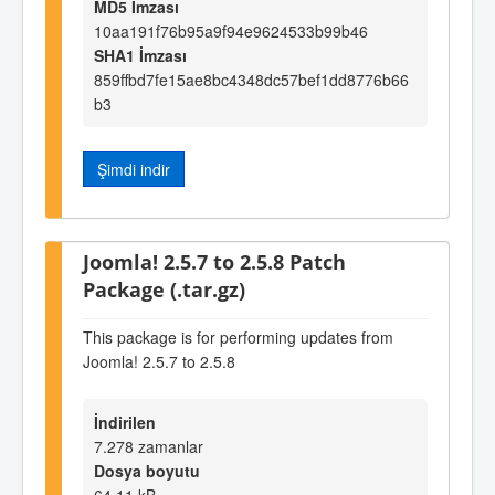
MD5 İmzası
10aa191f76b95a9f94e9624533b99b46
SHA1 İmzası
859ffbd7fe15ae8bc4348dc57bef1dd8776b66
b3
Şimdi indir
Joomla! 2.5.7 to 2.5.8 Patch
Package (.tar.gz)
This package is for performing updates from
Joomla! 2.5.7 to 2.5.8
İndirilen
7.278 zamanlar
Dosya boyutu
64,11 kB