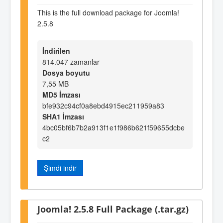
This is the full download package for Joomla!
2.5.8
İndirilen
814.047 zamanlar
Dosya boyutu
7,55 MB
MD5 İmzası
bfe932c94cf0a8ebd4915ec211959a83
SHA1 İmzası
4bc05bf6b7b2a913f1e1f986b621f59655dcbe
c2
Şimdi indir
Joomla! 2.5.8 Full Package (.tar.gz)