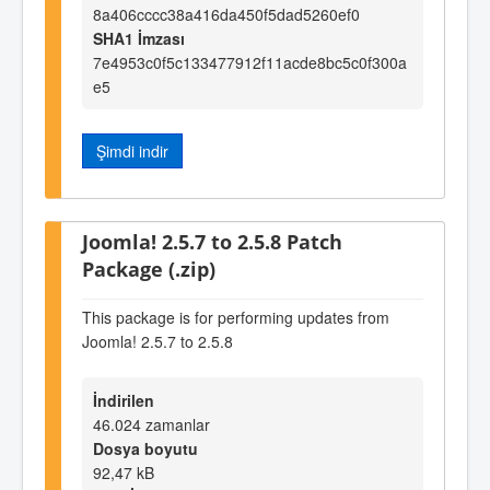
8a406cccc38a416da450f5dad5260ef0
SHA1 İmzası
7e4953c0f5c133477912f11acde8bc5c0f300a
e5
Şimdi indir
Joomla! 2.5.7 to 2.5.8 Patch
Package (.zip)
This package is for performing updates from
Joomla! 2.5.7 to 2.5.8
İndirilen
46.024 zamanlar
Dosya boyutu
92,47 kB