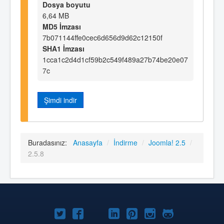
Dosya boyutu
6,64 MB
MD5 İmzası
7b071144ffe0cec6d656d9d62c12150f
SHA1 İmzası
1cca1c2d4d1cf59b2c549f489a27b74be20e07
7c
Şimdi indir
Buradasınız:
Anasayfa
/
İndirme
/
Joomla! 2.5
/
2.5.8
Twitter'da
Facebook'da
YouTube'da
LinkedIn'de
Pinterest'de
Instagram'da
GitHub'da