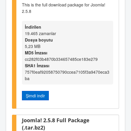
This is the full download package for Joomla!
2.5.8
İndirilen
19.465 zamanlar
Dosya boyutu
5,23 MB
MD5 İmzası
cc282f03b4870b334657485ce183e279
SHA1 İmzası
757f0eaf92058750790ccea7105f3a9470eca3
ba
Şimdi indir
Joomla! 2.5.8 Full Package
(.tar.bz2)