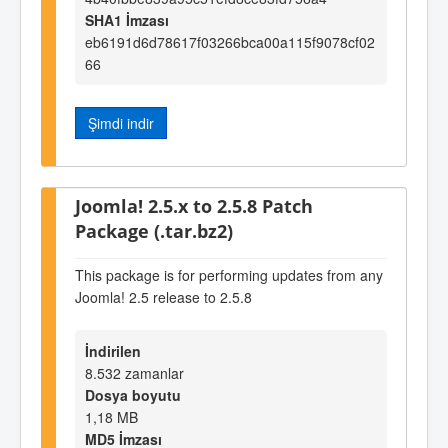
SHA1 İmzası
eb6191d6d78617f03266bca00a115f9078cf02
66
Şimdi indir
Joomla! 2.5.x to 2.5.8 Patch
Package (.tar.bz2)
This package is for performing updates from any
Joomla! 2.5 release to 2.5.8
İndirilen
8.532 zamanlar
Dosya boyutu
1,18 MB
MD5 İmzası