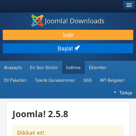
®
JOOMLA!
Joomla! Downloads
İNDIR & GENIŞLET
İndir
KEŞFET & ÖĞREN
Başlat
TOPLULUK & DESTEK
GELIŞTIRICI KAYNAKLARI
Anasayfa
En Son Sürüm
İndirme
Eklentiler
Dil Paketleri
Teknik Gereksinimler
SSS
API Belgeleri
Türkçe
Joomla! 2.5.8
Dikkat et!