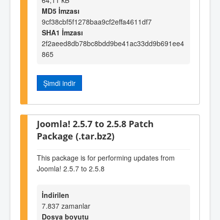
MD5 İmzası
9cf38cbf5f1278baa9cf2effa4611df7
SHA1 İmzası
2f2aeed8db78bc8bdd9be41ac33dd9b691ee4
865
Şimdi indir
Joomla! 2.5.7 to 2.5.8 Patch
Package (.tar.bz2)
This package is for performing updates from
Joomla! 2.5.7 to 2.5.8
İndirilen
7.837 zamanlar
Dosya boyutu