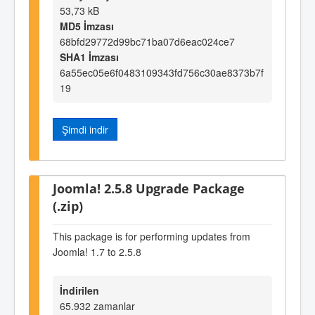
53,73 kB
MD5 İmzası
68bfd29772d99bc71ba07d6eac024ce7
SHA1 İmzası
6a55ec05e6f0483109343fd756c30ae8373b7f
19
Şimdi indir
Joomla! 2.5.8 Upgrade Package
(.zip)
This package is for performing updates from
Joomla! 1.7 to 2.5.8
İndirilen
65.932 zamanlar