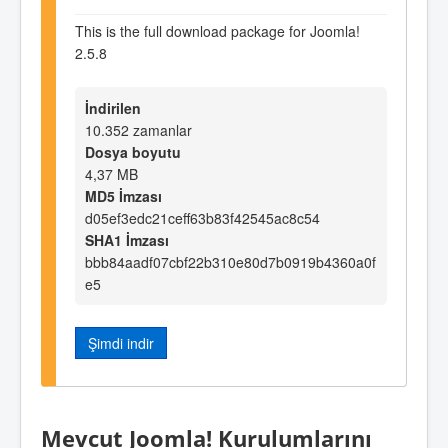
This is the full download package for Joomla!
2.5.8
İndirilen
10.352 zamanlar
Dosya boyutu
4,37 MB
MD5 İmzası
d05ef3edc21ceff63b83f42545ac8c54
SHA1 İmzası
bbb84aadf07cbf22b310e80d7b0919b4360a0f
e5
Şimdi indir
Mevcut Joomla! Kurulumlarını