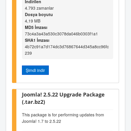
İndirilen
4.793 zamanlar
Dosya boyutu
4,19 MB
MD5 İmzası
73c4a3a43a530c3078da046b0303f1a1
SHA1 İmzası
4b72c91a7d174dc3d76867644d345a8cc96fc
239
Şimdi indir
Joomla! 2.5.22 Upgrade Package
(.tar.bz2)
This package is for performing updates from
Joomla! 1.7 to 2.5.22