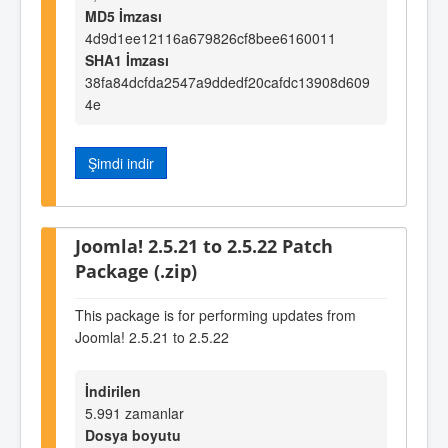
MD5 İmzası
4d9d1ee12116a679826cf8bee6160011
SHA1 İmzası
38fa84dcfda2547a9ddedf20cafdc13908d609
4e
Şimdi indir
Joomla! 2.5.21 to 2.5.22 Patch
Package (.zip)
This package is for performing updates from
Joomla! 2.5.21 to 2.5.22
İndirilen
5.991 zamanlar
Dosya boyutu