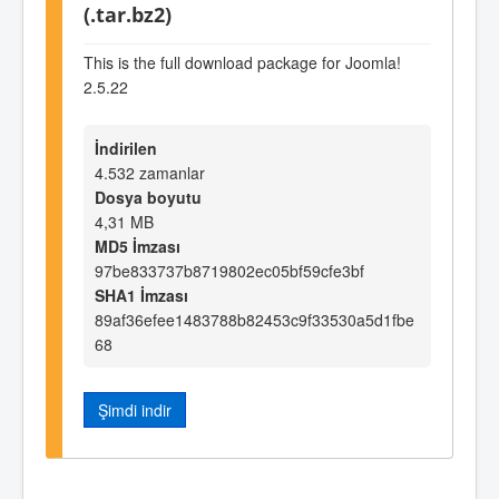
(.tar.bz2)
This is the full download package for Joomla!
2.5.22
İndirilen
4.532 zamanlar
Dosya boyutu
4,31 MB
MD5 İmzası
97be833737b8719802ec05bf59cfe3bf
SHA1 İmzası
89af36efee1483788b82453c9f33530a5d1fbe
68
Şimdi indir