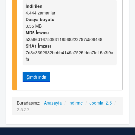
İndirilen
4.444 zamanlar
Dosya boyutu
3,55 MB
MD5 İmzası
a2a66d1675393118568223797c506448
SHA1 İmzası
7d3e3692932bebb4149a7525fddc7fd15a3f9a
fa
Şimdi indir
Buradasınız:
Anasayfa
/
İndirme
/
Joomla! 2.5
/
2.5.22