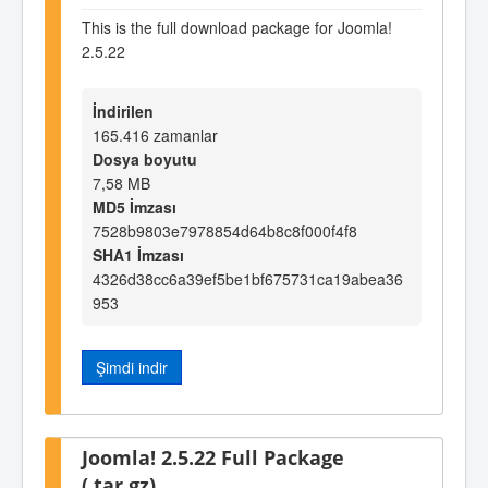
This is the full download package for Joomla!
2.5.22
İndirilen
165.416 zamanlar
Dosya boyutu
7,58 MB
MD5 İmzası
7528b9803e7978854d64b8c8f000f4f8
SHA1 İmzası
4326d38cc6a39ef5be1bf675731ca19abea36
953
Şimdi indir
Joomla! 2.5.22 Full Package
(.tar.gz)