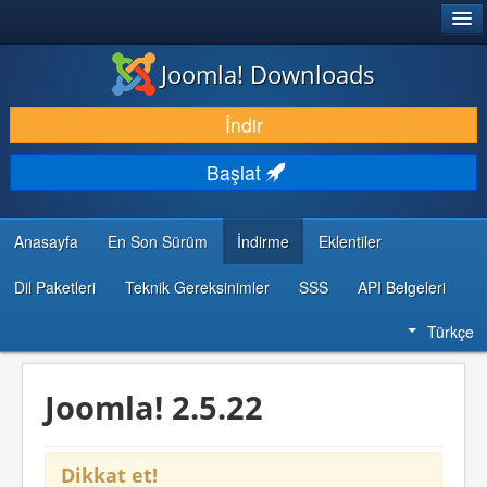
®
JOOMLA!
Joomla! Downloads
İNDIR & GENIŞLET
İndir
KEŞFET & ÖĞREN
Başlat
TOPLULUK & DESTEK
GELIŞTIRICI KAYNAKLARI
Anasayfa
En Son Sürüm
İndirme
Eklentiler
Dil Paketleri
Teknik Gereksinimler
SSS
API Belgeleri
Türkçe
Joomla! 2.5.22
Dikkat et!