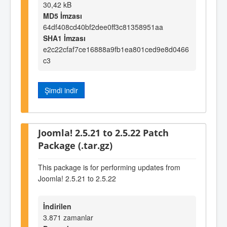
30,42 kB
MD5 İmzası
64df408cd40bf2dee0ff3c81358951aa
SHA1 İmzası
e2c22cfaf7ce16888a9fb1ea801ced9e8d0466
c3
Şimdi indir
Joomla! 2.5.21 to 2.5.22 Patch
Package (.tar.gz)
This package is for performing updates from
Joomla! 2.5.21 to 2.5.22
İndirilen
3.871 zamanlar