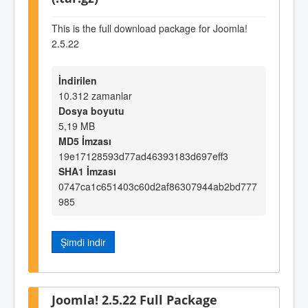
This is the full download package for Joomla!
2.5.22
İndirilen
10.312 zamanlar
Dosya boyutu
5,19 MB
MD5 İmzası
19e17128593d77ad46393183d697eff3
SHA1 İmzası
0747ca1c651403c60d2af86307944ab2bd777
985
Şimdi indir
Joomla! 2.5.22 Full Package