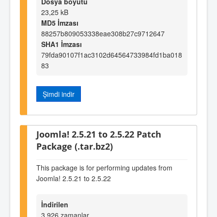
Dosya boyutu
23,25 kB
MD5 İmzası
88257b809053338eae308b27c9712647
SHA1 İmzası
79fda90107f1ac3102d64564733984fd1ba018
83
Şimdi indir
Joomla! 2.5.21 to 2.5.22 Patch
Package (.tar.bz2)
This package is for performing updates from
Joomla! 2.5.21 to 2.5.22
İndirilen
3.926 zamanlar