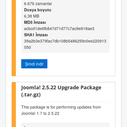
6.676 zamanlar
Dosya boyutu
6,38 MB
MD5 İmzası
acbcd1de6fb847d71d77c7ac9e918ae3
SHA1 İmzası
39a2b3e379fac7db108b5486259c0ee220913
05d
Şimdi indir
Joomla! 2.5.22 Upgrade Package
(.tar.gz)
This package is for performing updates from
Joomla! 1.7 to 2.5.22