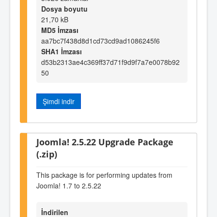
Dosya boyutu
21,70 kB
MD5 İmzası
aa7bc7f438d8d1cd73cd9ad1086245f6
SHA1 İmzası
d53b2313ae4c369ff37d71f9d9f7a7e0078b92
50
Şimdi indir
Joomla! 2.5.22 Upgrade Package
(.zip)
This package is for performing updates from
Joomla! 1.7 to 2.5.22
İndirilen