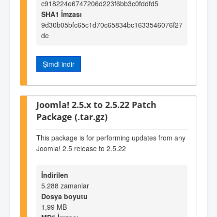
c918224e6747206d223f6bb3c0fddfd5
SHA1 İmzası
9d30b05bfc65c1d70c65834bc1633546076f27
de
Şimdi indir
Joomla! 2.5.x to 2.5.22 Patch
Package (.tar.gz)
This package is for performing updates from any
Joomla! 2.5 release to 2.5.22
İndirilen
5.288 zamanlar
Dosya boyutu
1,99 MB