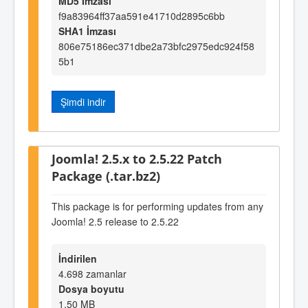
MD5 İmzası
f9a83964ff37aa591e41710d2895c6bb
SHA1 İmzası
806e75186ec371dbe2a73bfc2975edc924f58
5b1
Şimdi indir
Joomla! 2.5.x to 2.5.22 Patch
Package (.tar.bz2)
This package is for performing updates from any
Joomla! 2.5 release to 2.5.22
İndirilen
4.698 zamanlar
Dosya boyutu
1,50 MB