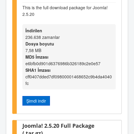
This is the full download package for Joomla!
2.5.20
İndirilen
236.638 zamanlar
Dosya boyutu
7,58 MB
MD5 İmzası
e6bfb0d901d6376986b326189c2e0e57
SHA1 İmzası
cff0407dded7df09800001468652c9b4da4040
fc
Şimdi indir
Joomla! 2.5.20 Full Package
(.tar.gz)