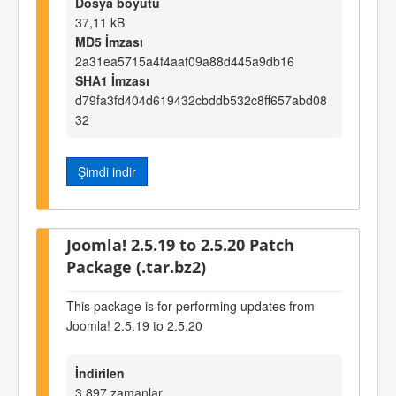
Dosya boyutu
37,11 kB
MD5 İmzası
2a31ea5715a4f4aaf09a88d445a9db16
SHA1 İmzası
d79fa3fd404d619432cbddb532c8ff657abd08
32
Şimdi indir
Joomla! 2.5.19 to 2.5.20 Patch
Package (.tar.bz2)
This package is for performing updates from
Joomla! 2.5.19 to 2.5.20
İndirilen
3.897 zamanlar