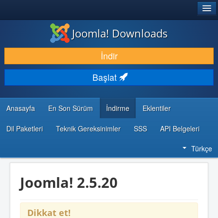
®
JOOMLA!
Joomla! Downloads
İNDIR & GENIŞLET
İndir
KEŞFET & ÖĞREN
Başlat
TOPLULUK & DESTEK
GELIŞTIRICI KAYNAKLARI
Anasayfa
En Son Sürüm
İndirme
Eklentiler
Dil Paketleri
Teknik Gereksinimler
SSS
API Belgeleri
Türkçe
Joomla! 2.5.20
Dikkat et!