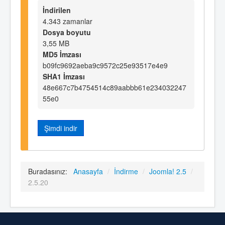
İndirilen
4.343 zamanlar
Dosya boyutu
3,55 MB
MD5 İmzası
b09fc9692aeba9c9572c25e93517e4e9
SHA1 İmzası
48e667c7b4754514c89aabbb61e234032247
55e0
Şimdi indir
Buradasınız:
Anasayfa
/
İndirme
/
Joomla! 2.5
/
2.5.20