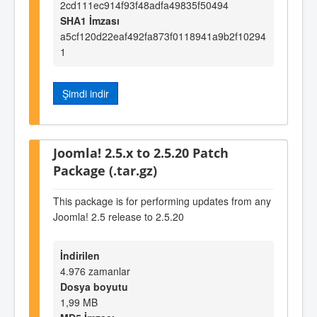
2cd111ec914f93f48adfa49835f50494
SHA1 İmzası
a5cf120d22eaf492fa873f0118941a9b2f10294
1
Şimdi indir
Joomla! 2.5.x to 2.5.20 Patch
Package (.tar.gz)
This package is for performing updates from any
Joomla! 2.5 release to 2.5.20
İndirilen
4.976 zamanlar
Dosya boyutu
1,99 MB