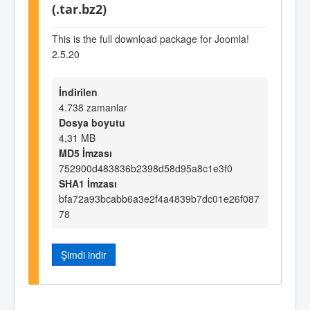
(.tar.bz2)
This is the full download package for Joomla!
2.5.20
İndirilen
4.738 zamanlar
Dosya boyutu
4,31 MB
MD5 İmzası
752900d483836b2398d58d95a8c1e3f0
SHA1 İmzası
bfa72a93bcabb6a3e2f4a4839b7dc01e26f087
78
Şimdi indir