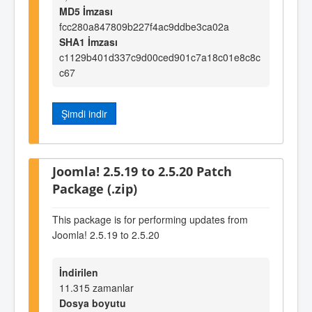
MD5 İmzası
fcc280a847809b227f4ac9ddbe3ca02a
SHA1 İmzası
c1129b401d337c9d00ced901c7a18c01e8c8c
c67
Şimdi indir
Joomla! 2.5.19 to 2.5.20 Patch
Package (.zip)
This package is for performing updates from
Joomla! 2.5.19 to 2.5.20
İndirilen
11.315 zamanlar
Dosya boyutu