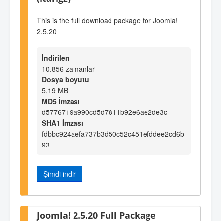
This is the full download package for Joomla!
2.5.20
İndirilen
10.856 zamanlar
Dosya boyutu
5,19 MB
MD5 İmzası
d5776719a990cd5d7811b92e6ae2de3c
SHA1 İmzası
fdbbc924aefa737b3d50c52c451efddee2cd6b
93
Şimdi indir
Joomla! 2.5.20 Full Package