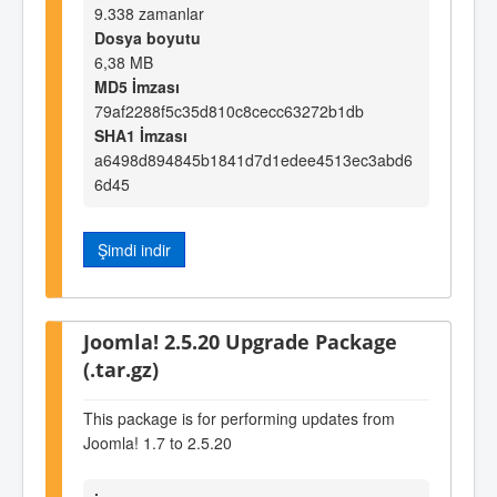
9.338 zamanlar
Dosya boyutu
6,38 MB
MD5 İmzası
79af2288f5c35d810c8cecc63272b1db
SHA1 İmzası
a6498d894845b1841d7d1edee4513ec3abd6
6d45
Şimdi indir
Joomla! 2.5.20 Upgrade Package
(.tar.gz)
This package is for performing updates from
Joomla! 1.7 to 2.5.20