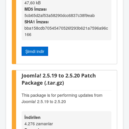
47,60 kB
MD5 İmzası
5cb65d2af53a58290dcc6837c38f9eab
SHA1 İmzası
bba158cdb70545470526f293b621a7596a96c
166
Şimdi indir
Joomla! 2.5.19 to 2.5.20 Patch
Package (.tar.gz)
This package is for performing updates from
Joomla! 2.5.19 to 2.5.20
İndirilen
4.276 zamanlar