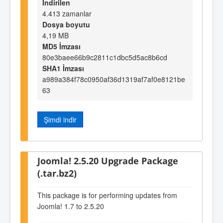
İndirilen
4.413 zamanlar
Dosya boyutu
4,19 MB
MD5 İmzası
80e3baee66b9c2811c1dbc5d5ac8b6cd
SHA1 İmzası
a989a384f78c0950af36d1319af7af0e8121be
63
Şimdi indir
Joomla! 2.5.20 Upgrade Package
(.tar.bz2)
This package is for performing updates from
Joomla! 1.7 to 2.5.20