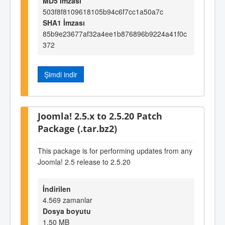
MD5 İmzası
503f8f8109618105b94c6f7cc1a50a7c
SHA1 İmzası
85b9e23677af32a4ee1b876896b9224a41f0c
372
Şimdi indir
Joomla! 2.5.x to 2.5.20 Patch
Package (.tar.bz2)
This package is for performing updates from any
Joomla! 2.5 release to 2.5.20
İndirilen
4.569 zamanlar
Dosya boyutu
1,50 MB