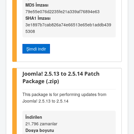
MD5 İmzası
79e55e076d2235fe21a339af76894e63
SHA1 İmzası
3e1897b7cab826a74e66513e65eb1addb439
5308
Şimdi indir
Joomla! 2.5.13 to 2.5.14 Patch
Package (.zip)
This package is for performing updates from
Joomla! 2.5.13 to 2.5.14
İndirilen
21.796 zamanlar
Dosya boyutu