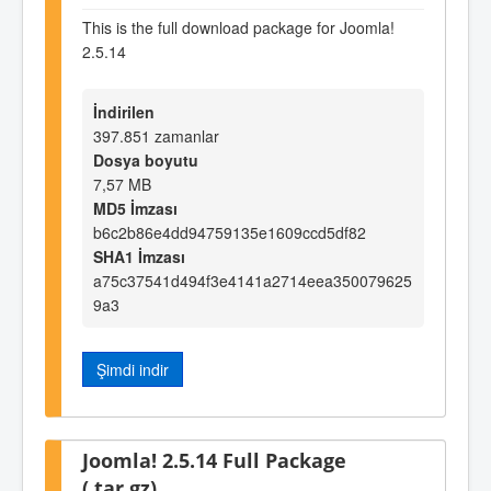
This is the full download package for Joomla!
2.5.14
İndirilen
397.851 zamanlar
Dosya boyutu
7,57 MB
MD5 İmzası
b6c2b86e4dd94759135e1609ccd5df82
SHA1 İmzası
a75c37541d494f3e4141a2714eea350079625
9a3
Şimdi indir
Joomla! 2.5.14 Full Package
(.tar.gz)