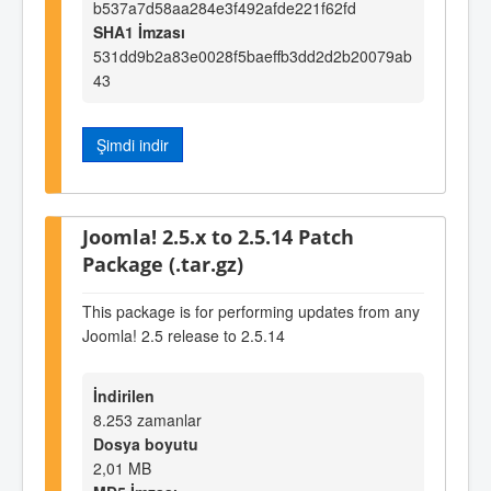
b537a7d58aa284e3f492afde221f62fd
SHA1 İmzası
531dd9b2a83e0028f5baeffb3dd2d2b20079ab
43
Şimdi indir
Joomla! 2.5.x to 2.5.14 Patch
Package (.tar.gz)
This package is for performing updates from any
Joomla! 2.5 release to 2.5.14
İndirilen
8.253 zamanlar
Dosya boyutu
2,01 MB