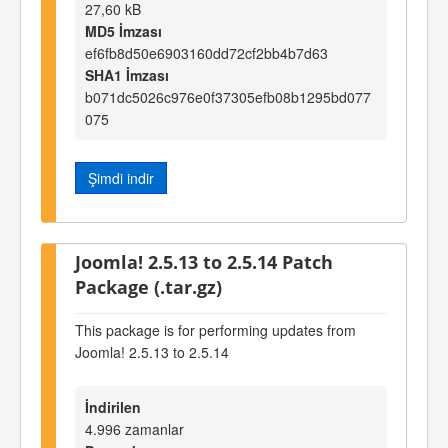
27,60 kB
MD5 İmzası
ef6fb8d50e6903160dd72cf2bb4b7d63
SHA1 İmzası
b071dc5026c976e0f37305efb08b1295bd077
075
Şimdi indir
Joomla! 2.5.13 to 2.5.14 Patch
Package (.tar.gz)
This package is for performing updates from
Joomla! 2.5.13 to 2.5.14
İndirilen
4.996 zamanlar