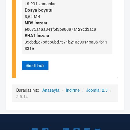
19.231 zamanlar
Dosya boyutu
6,64 MB
MD5 İmzası
e0075a1aa841f5f3b98667a129cd3ac6
SHA1 İmzası
35cbd2c7bd5b6bd7571b21ac9014ba357b11
831e
Şimdi indir
Buradasınız:
Anasayfa
/
İndirme
/
Joomla! 2.5
/
2.5.14