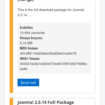
This is the full download package for Joomla!
2.5.14
İndirilen
10.854 zamanlar
Dosya boyutu
5,18 MB
MD5 İmzası
391aff9115a23deecf6ad26ed1aa9c78
SHA1 İmzası
403347ac6e7edd24072ed674957eb675d66c
ba80
Şimdi indir
Joomla! 2.5.14 Full Package