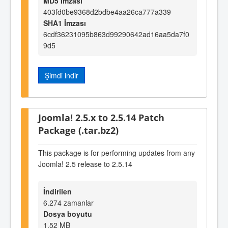
MD5 İmzası
403fd0be9368d2bdbe4aa26ca777a339
SHA1 İmzası
6cdf36231095b863d99290642ad16aa5da7f0
9d5
Şimdi indir
Joomla! 2.5.x to 2.5.14 Patch
Package (.tar.bz2)
This package is for performing updates from any
Joomla! 2.5 release to 2.5.14
İndirilen
6.274 zamanlar
Dosya boyutu
1,52 MB