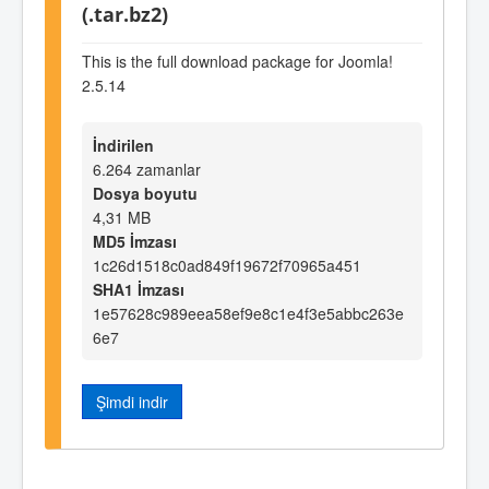
(.tar.bz2)
This is the full download package for Joomla!
2.5.14
İndirilen
6.264 zamanlar
Dosya boyutu
4,31 MB
MD5 İmzası
1c26d1518c0ad849f19672f70965a451
SHA1 İmzası
1e57628c989eea58ef9e8c1e4f3e5abbc263e
6e7
Şimdi indir