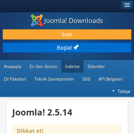
®
JOOMLA!
Joomla! Downloads
İNDIR & GENIŞLET
İndir
KEŞFET & ÖĞREN
Başlat
TOPLULUK & DESTEK
GELIŞTIRICI KAYNAKLARI
Anasayfa
En Son Sürüm
İndirme
Eklentiler
Dil Paketleri
Teknik Gereksinimler
SSS
API Belgeleri
Türkçe
Joomla! 2.5.14
Dikkat et!