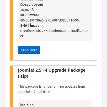
Dosya boyutu
19,06 kB
MD5 İmzası
80ccb1f0739e5427ba887d36dd41000c
SHA1 İmzası
6120f8c520c775599e3be846800c96df69be3f
b6
Şimdi indir
Joomla! 2.5.14 Upgrade Package
(.zip)
This package is for performing updates from
Joomla! 1.7 to 2.5.14
İndirilen