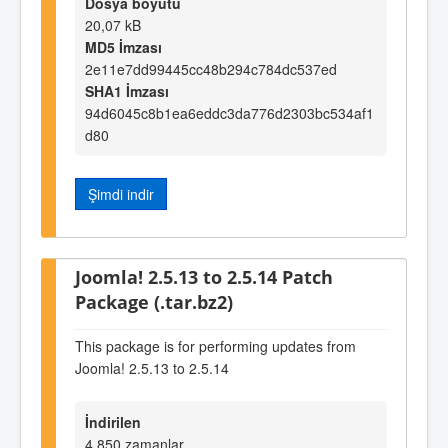
Dosya boyutu
20,07 kB
MD5 İmzası
2e11e7dd99445cc48b294c784dc537ed
SHA1 İmzası
94d6045c8b1ea6eddc3da776d2303bc534af1
d80
Şimdi indir
Joomla! 2.5.13 to 2.5.14 Patch
Package (.tar.bz2)
This package is for performing updates from
Joomla! 2.5.13 to 2.5.14
İndirilen
4.850 zamanlar