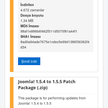
İndirilen
4.672 zamanlar
Dosya boyutu
1,34 MB
MD5 İmzası
98af1e886b6f462f511d5070f81a44f1
SHA1 İmzası
8ad0a94ade7675e1cdec5e99d1386f36362f4
d34
Şimdi indir
Joomla! 1.5.4 to 1.5.5 Patch
Package (.zip)
This package is for performing updates from
Joomla! 1.5.4 to 1.5.5