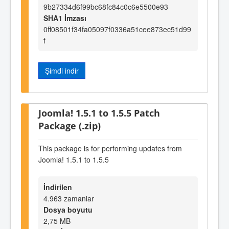
9b27334d6f99bc68fc84c0c6e5500e93
SHA1 İmzası
0ff08501f34fa05097f0336a51cee873ec51d99
f
Şimdi indir
Joomla! 1.5.1 to 1.5.5 Patch
Package (.zip)
This package is for performing updates from
Joomla! 1.5.1 to 1.5.5
İndirilen
4.963 zamanlar
Dosya boyutu
2,75 MB