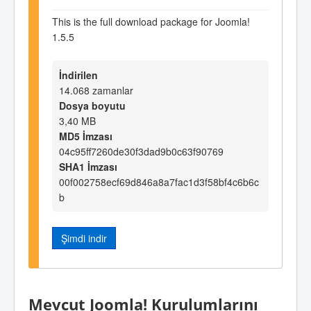
This is the full download package for Joomla!
1.5.5
İndirilen
14.068 zamanlar
Dosya boyutu
3,40 MB
MD5 İmzası
04c95ff7260de30f3dad9b0c63f90769
SHA1 İmzası
00f002758ecf69d846a8a7fac1d3f58bf4c6b6c
b
Şimdi indir
Mevcut Joomla! Kurulumlarını