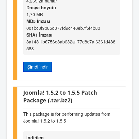
4.269 zamanlar
Dosya boyutu
1,70 MB
MD5 İmzası
001bc8f9b85d077fd9c446eb7f5f4b80
SHA1 İmzası
3a1481fb6756e3ab632a177d8c7af6361d488
583
Şimdi indir
Joomla! 1.5.2 to 1.5.5 Patch
Package (.tar.bz2)
This package is for performing updates from
Joomla! 1.5.2 to 1.5.5
İndirilen