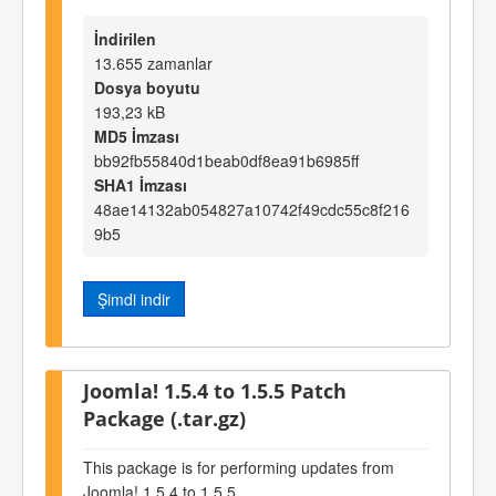
İndirilen
13.655 zamanlar
Dosya boyutu
193,23 kB
MD5 İmzası
bb92fb55840d1beab0df8ea91b6985ff
SHA1 İmzası
48ae14132ab054827a10742f49cdc55c8f216
9b5
Şimdi indir
Joomla! 1.5.4 to 1.5.5 Patch
Package (.tar.gz)
This package is for performing updates from
Joomla! 1.5.4 to 1.5.5