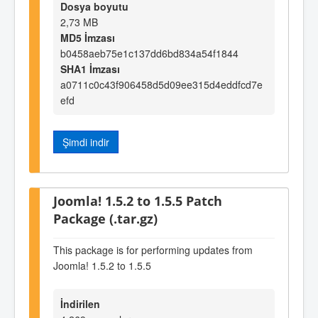
Dosya boyutu
2,73 MB
MD5 İmzası
b0458aeb75e1c137dd6bd834a54f1844
SHA1 İmzası
a0711c0c43f906458d5d09ee315d4eddfcd7e
efd
Şimdi indir
Joomla! 1.5.2 to 1.5.5 Patch
Package (.tar.gz)
This package is for performing updates from
Joomla! 1.5.2 to 1.5.5
İndirilen