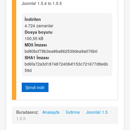
Joomla! 1.5.4 to 1.5.5
İndirilen
4.724 zamanlar
Dosya boyutu
100,55 kB
MD5 İmzası
bd80bcf78b3ea86a862539dea9a076b0
SHA1 İmzası
bd6fa72a3d18748724084f153c721677d8e6b
59d
Şimdi indir
Buradasınız:
Anasayfa
/
İndirme
/
Joomla! 1.5
/
1.5.5