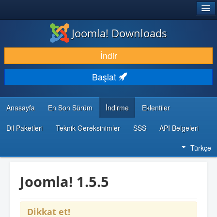
®
JOOMLA!
Joomla! Downloads
İNDIR & GENIŞLET
İndir
KEŞFET & ÖĞREN
Başlat
TOPLULUK & DESTEK
GELIŞTIRICI KAYNAKLARI
Anasayfa
En Son Sürüm
İndirme
Eklentiler
Dil Paketleri
Teknik Gereksinimler
SSS
API Belgeleri
Türkçe
Joomla! 1.5.5
Dikkat et!