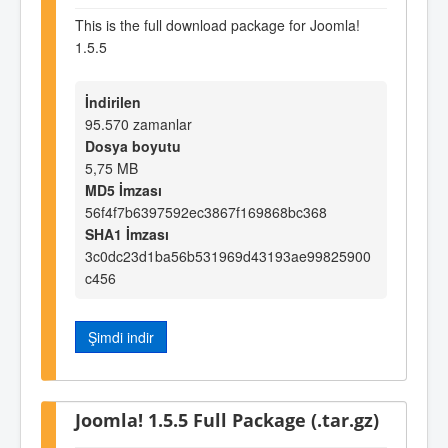
This is the full download package for Joomla!
1.5.5
İndirilen
95.570 zamanlar
Dosya boyutu
5,75 MB
MD5 İmzası
56f4f7b6397592ec3867f169868bc368
SHA1 İmzası
3c0dc23d1ba56b531969d43193ae99825900
c456
Şimdi indir
Joomla! 1.5.5 Full Package (.tar.gz)