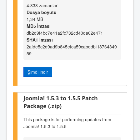
4.333 zamanlar
Dosya boyutu
1,34 MB
MD5 İmzası
db2d9f4bc7e41a2fc732cd40da02e471
SHA1 İmzası
2afde5c2d9ad9b845efca59cabddb1f8764349
59
Şimdi indir
Joomla! 1.5.3 to 1.5.5 Patch
Package (.zip)
This package is for performing updates from
Joomla! 1.5.3 to 1.5.5