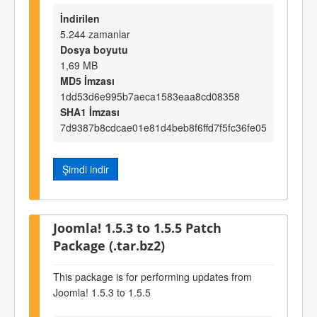
İndirilen
5.244 zamanlar
Dosya boyutu
1,69 MB
MD5 İmzası
1dd53d6e995b7aeca1583eaa8cd08358
SHA1 İmzası
7d9387b8cdcae01e81d4beb8f6ffd7f5fc36fe05
Şimdi indir
Joomla! 1.5.3 to 1.5.5 Patch
Package (.tar.bz2)
This package is for performing updates from
Joomla! 1.5.3 to 1.5.5