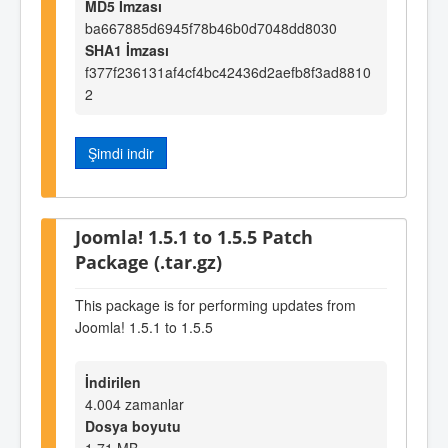
MD5 İmzası
ba667885d6945f78b46b0d7048dd8030
SHA1 İmzası
f377f236131af4cf4bc42436d2aefb8f3ad8810
2
Şimdi indir
Joomla! 1.5.1 to 1.5.5 Patch
Package (.tar.gz)
This package is for performing updates from
Joomla! 1.5.1 to 1.5.5
İndirilen
4.004 zamanlar
Dosya boyutu
1,71 MB