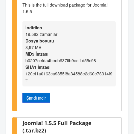
This is the full download package for Joomla!
1.5.5
İndirilen
19.582 zamanlar
Dosya boyutu
3,97 MB
MD5 İmzası
b0207cefda4beeb637ffb9ecf1d55c98
SHA1 İmzası
120ef1a0163ca9355f8a34588e2d60e76314f9
ff
Şimdi indir
Joomla! 1.5.5 Full Package
(.tar.bz2)