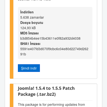
İndirilen
5.638 zamanlar
Dosya boyutu
124,93 kB
MD5 İmzası
b3d854b4ee15b43611e0f82a932d4038
SHA1 İmzası
5591e407fd3d070f9cbc6c04e80d22749d262
91b
Şimdi indir
Joomla! 1.5.4 to 1.5.5 Patch
Package (.tar.bz2)
This package is for performing updates from