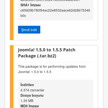
SHA1 İmzası
c65929b780f94ac22e8532aace62d28b75346
b0c
Şimdi indir
Joomla! 1.5.0 to 1.5.5 Patch
Package (.tar.bz2)
This package is for performing updates from
Joomla! 1.5.0 to 1.5.5
İndirilen
4.374 zamanlar
Dosya boyutu
1,35 MB
MD5 İmzası