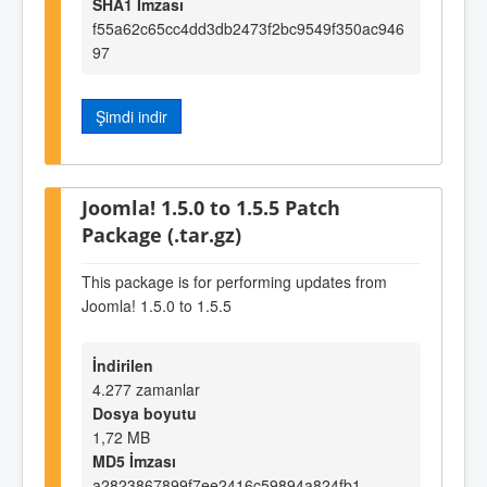
SHA1 İmzası
f55a62c65cc4dd3db2473f2bc9549f350ac946
97
Şimdi indir
Joomla! 1.5.0 to 1.5.5 Patch
Package (.tar.gz)
This package is for performing updates from
Joomla! 1.5.0 to 1.5.5
İndirilen
4.277 zamanlar
Dosya boyutu
1,72 MB
MD5 İmzası
a2823867899f7ee2416c59894a824fb1