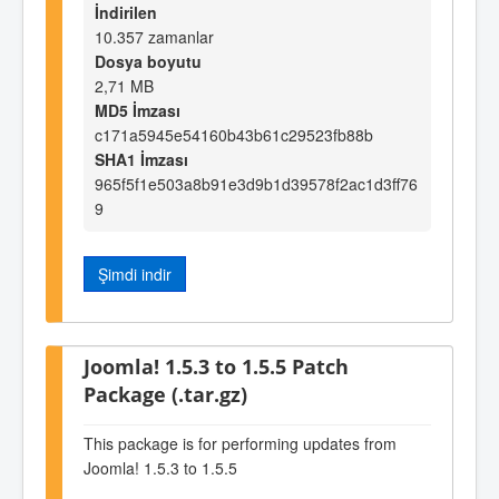
İndirilen
10.357 zamanlar
Dosya boyutu
2,71 MB
MD5 İmzası
c171a5945e54160b43b61c29523fb88b
SHA1 İmzası
965f5f1e503a8b91e3d9b1d39578f2ac1d3ff76
9
Şimdi indir
Joomla! 1.5.3 to 1.5.5 Patch
Package (.tar.gz)
This package is for performing updates from
Joomla! 1.5.3 to 1.5.5