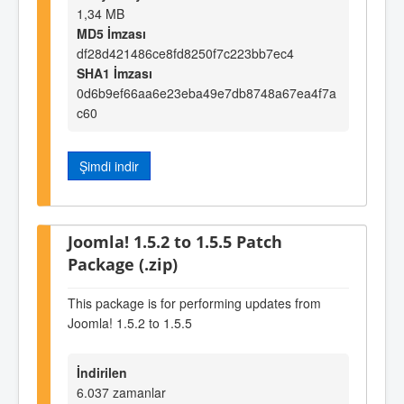
1,34 MB
MD5 İmzası
df28d421486ce8fd8250f7c223bb7ec4
SHA1 İmzası
0d6b9ef66aa6e23eba49e7db8748a67ea4f7a
c60
Şimdi indir
Joomla! 1.5.2 to 1.5.5 Patch
Package (.zip)
This package is for performing updates from
Joomla! 1.5.2 to 1.5.5
İndirilen
6.037 zamanlar