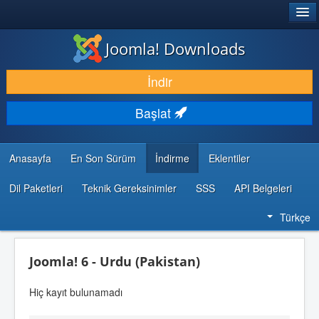
®
JOOMLA!
Joomla! Downloads
İNDIR & GENIŞLET
İndir
KEŞFET & ÖĞREN
Başlat
TOPLULUK & DESTEK
GELIŞTIRICI KAYNAKLARI
Anasayfa
En Son Sürüm
İndirme
Eklentiler
Dil Paketleri
Teknik Gereksinimler
SSS
API Belgeleri
Türkçe
Joomla! 6 - Urdu (Pakistan)
Hiç kayıt bulunamadı