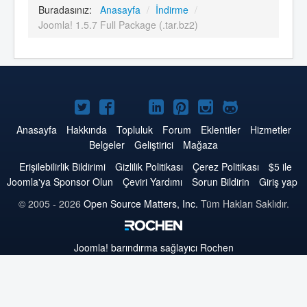
Buradasınız:
Anasayfa
/
İndirme
/
Joomla! 1.5.7 Full Package (.tar.bz2)
Twitter'da
Facebook'da
YouTube'da
LinkedIn'de
Pinterest'de
Instagram'da
GitHub'da
Joomla
Joomla
Joomla
Joomla
Joomla
Joomla
Joomla
Anasayfa
Hakkında
Topluluk
Forum
Eklentiler
Hizmetler
Belgeler
Geliştirici
Mağaza
Erişilebilirlik Bildirimi
Gizlilik Politikası
Çerez Politikası
$5 ile
Joomla'ya Sponsor Olun
Çeviri Yardımı
Sorun Bildirin
Giriş yap
© 2005 - 2026
Open Source Matters, Inc.
Tüm Hakları Saklıdır.
Joomla!
barındırma sağlayıcı Rochen