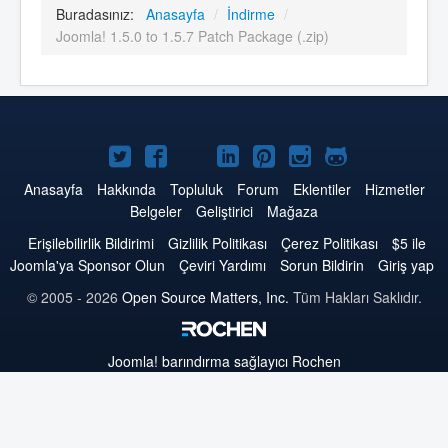
Buradasınız:
Anasayfa
/
İndirme
/
Joomla! 1.5.0 to 1.5.7 Patch Package (.zip)
Twitter'da
Facebook'da
YouTube'da
LinkedIn'de
Pinterest'de
Instagram'da
GitHub'da
Joomla
Joomla
Joomla
Joomla
Joomla
Joomla
Joomla
Anasayfa
Hakkında
Topluluk
Forum
Eklentiler
Hizmetler
Belgeler
Geliştirici
Mağaza
Erişilebilirlik Bildirimi
Gizlilik Politikası
Çerez Politikası
$5 ile
Joomla'ya Sponsor Olun
Çeviri Yardımı
Sorun Bildirin
Giriş yap
© 2005 - 2026
Open Source Matters, Inc.
Tüm Hakları Saklıdır.
Joomla!
barındırma sağlayıcı Rochen