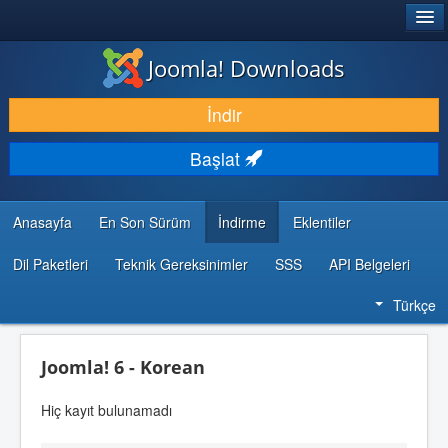
®
JOOMLA!
Joomla! Downloads
İNDIR & GENIŞLET
İndir
KEŞFET & ÖĞREN
Başlat
TOPLULUK & DESTEK
GELIŞTIRICI KAYNAKLARI
Anasayfa
En Son Sürüm
İndirme
Eklentiler
Dil Paketleri
Teknik Gereksinimler
SSS
API Belgeleri
Türkçe
Joomla! 6 - Korean
Hiç kayıt bulunamadı