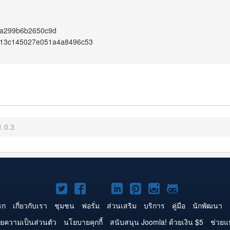
ea299b6b2650c9d
13c145027e051a4a8496c53
1.0.3
Joomla!
Joomla!
Joomla!
Joomla!
Joomla!
Joomla!
Joomla!
บน
บน
บน
บน
บน
บน
บน
รก
เกี่ยวกับเรา
ชุมชน
ฟอรั่ม
ส่วนเสริม
บริการ
คู่มือ
นักพัฒนา
Twitter
Facebook
YouTube
LinkedIn
Pinterest
Instagram
GitHub
ยความเป็นส่วนตัว
นโยบายคุกกี้
สนับสนุน Joomla! ด้วยเงิน $5
ช่วยแ