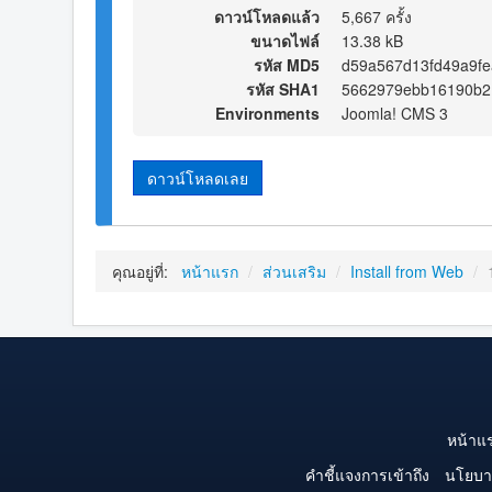
ดาวน์โหลดแล้ว
5,667 ครั้ง
ขนาดไฟล์
13.38 kB
รหัส MD5
d59a567d13fd49a9f
รหัส SHA1
5662979ebb16190b2
Environments
Joomla! CMS 3
ดาวน์โหลดเลย
คุณอยู่ที่:
หน้าแรก
/
ส่วนเสริม
/
Install from Web
/
หน้าแ
คำชี้แจงการเข้าถึง
นโยบา