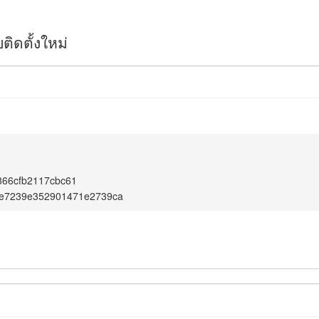
ิดตั้งใหม่
866cfb2117cbc61
4e7239e352901471e2739ca