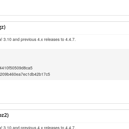
gz)
! 3.10 and previous 4.x releases to 4.4.7.
4410f50509d8ca5
f209b460ea7ec1db42b17c5
bz2)
! 3.10 and previous 4.x releases to 4.4.7.