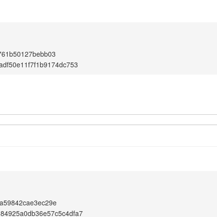
761b50127bebb03
adf50e11f7f1b9174dc753
a59842cae3ec29e
184925a0db36e57c5c4dfa7