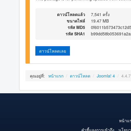
ดาวน์โหลดแล้ว
7,541 ครั้ง
ขนาดไฟล์
19.47 MB
รหัส MD5
0f6011b573473c12d
รหัส SHA1
b99dd58b053691a2a
ดาวน์โหลดเลย
คุณอยู่ที่:
หน้าแรก
/
ดาวน์โหลด
/
Joomla! 4
/
4.4.7
หน้าแ
คำชี้แจงการเข้าถึง
นโยบา