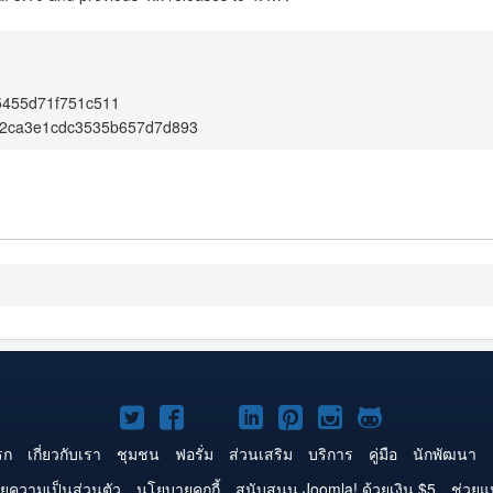
5455d71f751c511
2ca3e1cdc3535b657d7d893
Joomla!
Joomla!
Joomla!
Joomla!
Joomla!
Joomla!
Joomla!
บน
บน
บน
บน
บน
บน
บน
รก
เกี่ยวกับเรา
ชุมชน
ฟอรั่ม
ส่วนเสริม
บริการ
คู่มือ
นักพัฒนา
Twitter
Facebook
YouTube
LinkedIn
Pinterest
Instagram
GitHub
ยความเป็นส่วนตัว
นโยบายคุกกี้
สนับสนุน Joomla! ด้วยเงิน $5
ช่วยแ