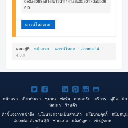
0e0a6089a916fb13d1f441a6c058017da5b36
9f0
ดาวน์โหลดเลย
คุณอยู่ที่:
หน้าแรก
/
ดาวน์โหลด
/
Joomla! 4
/
4.3.0
Joomla!
Joomla!
Joomla!
Joomla!
Joomla!
Joomla!
Joomla!
บน
บน
บน
บน
บน
บน
บน
หน้าแรก
เกี่ยวกับเรา
ชุมชน
ฟอรั่ม
ส่วนเสริม
บริการ
คู่มือ
นัก
พัฒนา
ร้านค้า
Twitter
Facebook
YouTube
LinkedIn
Pinterest
Instagram
GitHub
คำชี้แจงการเข้าถึง
นโยบายความเป็นส่วนตัว
นโยบายคุกกี้
สนับสนุน
Joomla! ด้วยเงิน $5
ช่วยแปล
แจ้งปัญหา
เข้าสู่ระบบ