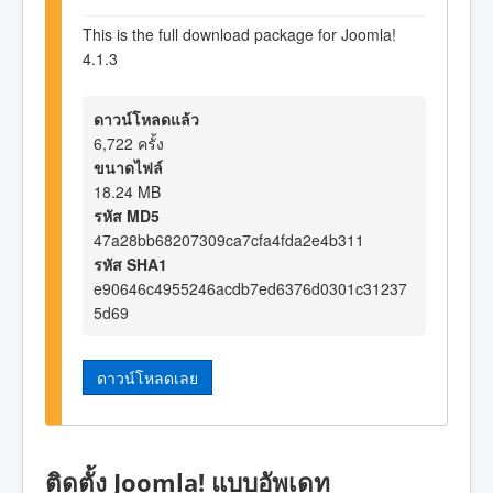
This is the full download package for Joomla!
4.1.3
ดาวน์โหลดแล้ว
6,722 ครั้ง
ขนาดไฟล์
18.24 MB
รหัส MD5
47a28bb68207309ca7cfa4fda2e4b311
รหัส SHA1
e90646c4955246acdb7ed6376d0301c31237
5d69
ดาวน์โหลดเลย
ติดตั้ง Joomla! แบบอัพเดท