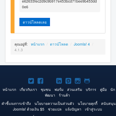
e62633fec2d9c9b917e453bcd71bee9b453dd
0e6
ดาวน์โหลดเลย
คุณอยู่ที่:
หน้าแรก
/
ดาวน์โหลด
/
Joomla! 4
/
4.1.3
Joomla!
Joomla!
Joomla!
Joomla!
Joomla!
Joomla!
Joomla!
บน
บน
บน
บน
บน
บน
บน
หน้าแรก
เกี่ยวกับเรา
ชุมชน
ฟอรั่ม
ส่วนเสริม
บริการ
คู่มือ
นัก
พัฒนา
ร้านค้า
Twitter
Facebook
YouTube
LinkedIn
Pinterest
Instagram
GitHub
คำชี้แจงการเข้าถึง
นโยบายความเป็นส่วนตัว
นโยบายคุกกี้
สนับสนุน
Joomla! ด้วยเงิน $5
ช่วยแปล
แจ้งปัญหา
เข้าสู่ระบบ