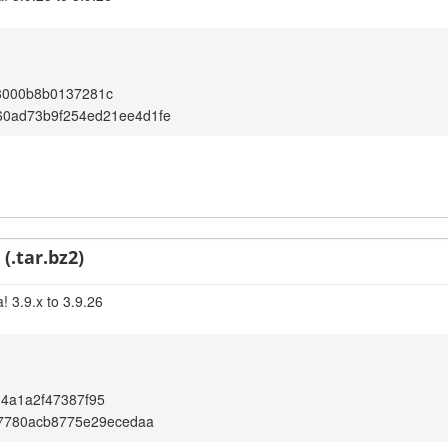
8000b8b0137281c
60ad73b9f254ed21ee4d1fe
(.tar.bz2)
! 3.9.x to 3.9.26
4a1a2f47387f95
fe7780acb8775e29ecedaa