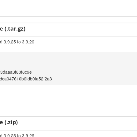
 (.tar.gz)
! 3.9.25 to 3.9.26
3daaa3f80f6c9e
dca047610b6fdb0fa52f2a3
 (.zip)
! 3.9.25 to 3.9.26