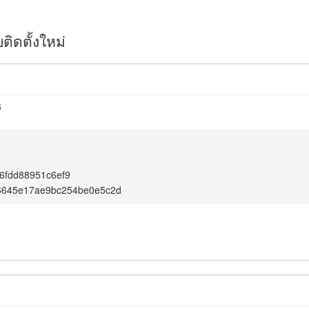
ิดตั้งใหม่
6
6fdd88951c6ef9
6645e17ae9bc254be0e5c2d