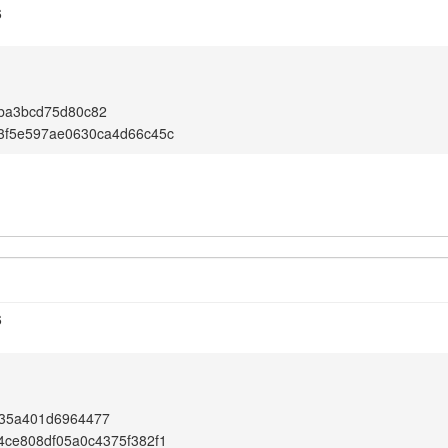
6
5ba3bcd75d80c82
3f5e597ae0630ca4d66c45c
6
a35a401d6964477
ce808df05a0c4375f382f1