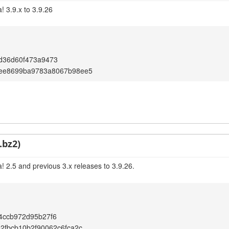
! 3.9.x to 3.9.26
d36d60f473a9473
ee8699ba9783a8067b98ee5
.bz2)
! 2.5 and previous 3.x releases to 3.9.26.
4ccb972d95b27f6
2fbcb10b2f90062c6fca2c