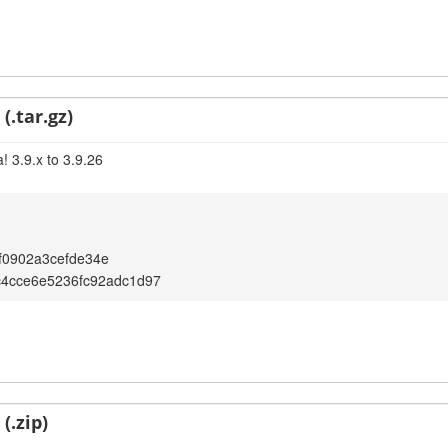
(.tar.gz)
! 3.9.x to 3.9.26
f0902a3cefde34e
c4cce6e5236fc92adc1d97
(.zip)