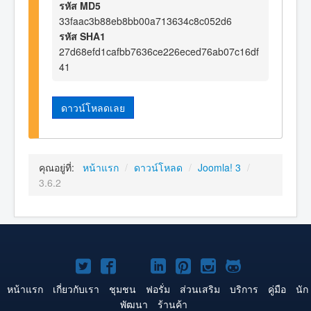
รหัส MD5
33faac3b88eb8bb00a713634c8c052d6
รหัส SHA1
27d68efd1cafbb7636ce226eced76ab07c16df
41
ดาวน์โหลดเลย
คุณอยู่ที่:
หน้าแรก
/
ดาวน์โหลด
/
Joomla! 3
/
3.6.2
Joomla!
Joomla!
Joomla!
Joomla!
Joomla!
Joomla!
Joomla!
บน
บน
บน
บน
บน
บน
บน
หน้าแรก
เกี่ยวกับเรา
ชุมชน
ฟอรั่ม
ส่วนเสริม
บริการ
คู่มือ
นัก
พัฒนา
ร้านค้า
Twitter
Facebook
YouTube
LinkedIn
Pinterest
Instagram
GitHub