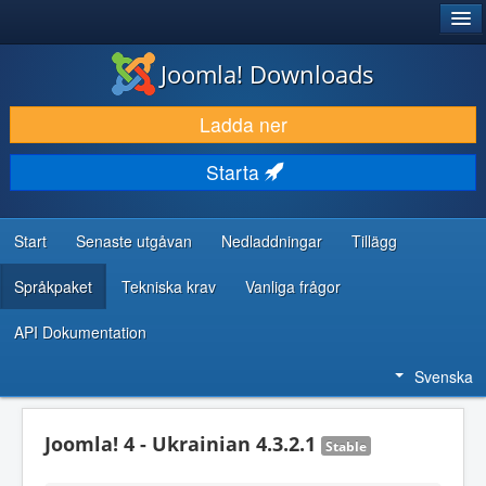
®
JOOMLA!
Joomla! Downloads
LADDA NER & UTÖKA
Ladda ner
UPPTÄCK & LÄR
Starta
GEMENSKAP & SUPPORT
RESURSER FÖR UTVECKLARE
Start
Senaste utgåvan
Nedladdningar
Tillägg
Språkpaket
Tekniska krav
Vanliga frågor
API Dokumentation
Svenska
Joomla! 4 - Ukrainian 4.3.2.1
Stable