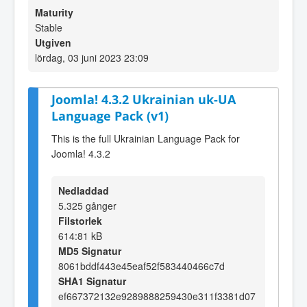
Maturity
Stable
Utgiven
lördag, 03 juni 2023 23:09
Joomla! 4.3.2 Ukrainian uk-UA
Language Pack (v1)
This is the full Ukrainian Language Pack for
Joomla! 4.3.2
Nedladdad
5.325 gånger
Filstorlek
614:81 kB
MD5 Signatur
8061bddf443e45eaf52f583440466c7d
SHA1 Signatur
ef667372132e9289888259430e311f3381d07