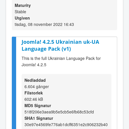
Maturity
Stable
Utgiven
tisdag, 08 november 2022 16:43
Joomla! 4.2.5 Ukrainian uk-UA
Language Pack (v1)
This is the full Ukrainian Language Pack for
Joomla! 4.2.5
Nedladdad
6.604 gånger
Filstorlek
602:46 kB
MD5 Signatur
518f206e3aea9b5e5cb5e6fb68c53cfd
SHA1 Signatur
30e97e4569fe776ab1dcff6351e2c906232b40