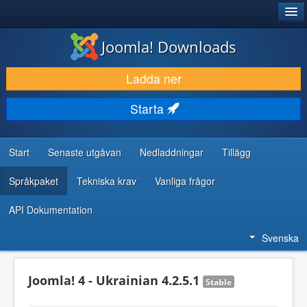
®
JOOMLA!
Joomla! Downloads
LADDA NER & UTÖKA
Ladda ner
UPPTÄCK & LÄR
Starta
GEMENSKAP & SUPPORT
RESURSER FÖR UTVECKLARE
Start
Senaste utgåvan
Nedladdningar
Tillägg
Språkpaket
Tekniska krav
Vanliga frågor
API Dokumentation
Svenska
Joomla! 4 - Ukrainian 4.2.5.1
Stable