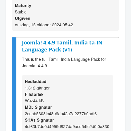
Maturity
Stable
Utgiven
onsdag, 16 oktober 2024 05:42
Joomla! 4.4.9 Tamil, India ta-IN
Language Pack (v1)
This is the full Tamil, India Language Pack for
Joomla! 4.4.9
Nedladdad
1.612 gånger
Filstorlek
804:44 kB
MD5 Signatur
2ceab5308fc48e6ab42a7a2277b0adf6
SHA1 Signatur
4cf63b7de0d4959d827da9acd54fc2d0f0a330