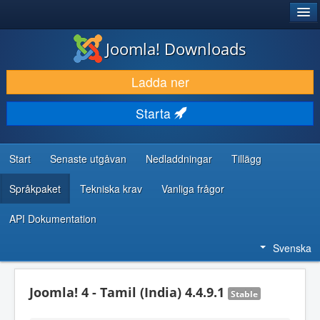
®
JOOMLA!
Joomla! Downloads
LADDA NER & UTÖKA
Ladda ner
UPPTÄCK & LÄR
Starta
GEMENSKAP & SUPPORT
RESURSER FÖR UTVECKLARE
Start
Senaste utgåvan
Nedladdningar
Tillägg
Språkpaket
Tekniska krav
Vanliga frågor
API Dokumentation
Svenska
Joomla! 4 - Tamil (India) 4.4.9.1
Stable