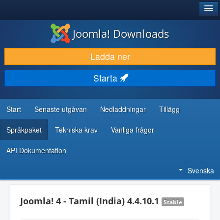
®
JOOMLA!
Joomla! Downloads
LADDA NER & UTÖKA
Ladda ner
UPPTÄCK & LÄR
Starta
GEMENSKAP & SUPPORT
RESURSER FÖR UTVECKLARE
Start
Senaste utgåvan
Nedladdningar
Tillägg
Språkpaket
Tekniska krav
Vanliga frågor
API Dokumentation
Svenska
Joomla! 4 - Tamil (India) 4.4.10.1
Stable