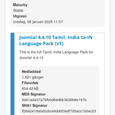
Maturity
Stable
Utgiven
onsdag, 08 januari 2025 11:37
Joomla! 4.4.10 Tamil, India ta-IN
Language Pack (v1)
This is the full Tamil, India Language Pack for
Joomla! 4.4.10
Nedladdad
1.521 gånger
Filstorlek
804:42 kB
MD5 Signatur
5d41ada37a76fb6d84dbb3626b8e197b
SHA1 Signatur
ff2842419a0dccbce9dd0f3edf705acc7a5ec23