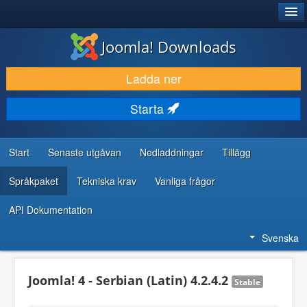
®
JOOMLA!
Joomla! Downloads
LADDA NER & UTÖKA
Ladda ner
UPPTÄCK & LÄR
Starta
GEMENSKAP & SUPPORT
RESURSER FÖR UTVECKLARE
Start
Senaste utgåvan
Nedladdningar
Tillägg
Språkpaket
Tekniska krav
Vanliga frågor
API Dokumentation
Svenska
Joomla! 4 - Serbian (Latin) 4.2.4.2
Stable