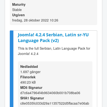
Maturity
Stable
Utgiven
fredag, 28 oktober 2022 10:26
Joomla! 4.2.4 Serbian, Latin sr-YU
Language Pack (v2)
This is the full Serbian, Latin Language Pack for
Joomla! 4.2.4
Nedladdad
1.697 gånger
Filstorlek
490:23 kB
MD5 Signatur
d7c6a47964f4b9634060b001b708ba06
SHA1 Signatur
c8e0535fc033d29a11357522d5ffacaa7e06ab