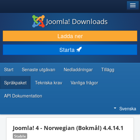
®
JOOMLA!
Joomla! Downloads
LADDA NER & UTÖKA
Ladda ner
UPPTÄCK & LÄR
Starta
GEMENSKAP & SUPPORT
RESURSER FÖR UTVECKLARE
Start
Senaste utgåvan
Nedladdningar
Tillägg
Språkpaket
Tekniska krav
Vanliga frågor
API Dokumentation
Svenska
Joomla! 4 - Norwegian (Bokmål) 4.4.14.1
Stable