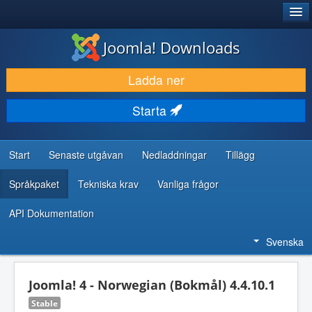
®
JOOMLA!
Joomla! Downloads
LADDA NER & UTÖKA
Ladda ner
UPPTÄCK & LÄR
Starta
GEMENSKAP & SUPPORT
RESURSER FÖR UTVECKLARE
Start
Senaste utgåvan
Nedladdningar
Tillägg
Språkpaket
Tekniska krav
Vanliga frågor
API Dokumentation
Svenska
Joomla! 4 - Norwegian (Bokmål) 4.4.10.1
Stable