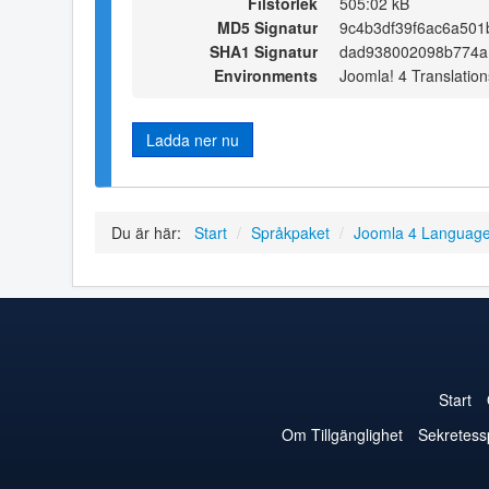
Filstorlek
505:02 kB
MD5 Signatur
9c4b3df39f6ac6a501
SHA1 Signatur
dad938002098b774a
Environments
Joomla! 4 Translation
Ladda ner nu
Du är här:
Start
/
Språkpaket
/
Joomla 4 Languag
Start
Om Tillgänglighet
Sekretess