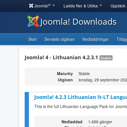
®
Joomla!
Ladda Ner & Utöka
Upptäck 
Joomla! Downloads
Start
Senaste utgåvan
Nedladdningar
Tilläg
Joomla! 4 - Lithuanian 4.2.3.1
Stable
Maturity
Stable
Utgiven
torsdag, 29 september 20
Joomla! 4.2.3 Lithuanian lt-LT Langu
This is the full Lithuanian Language Pack for Joomla
Nedladdad
1.686 gånger