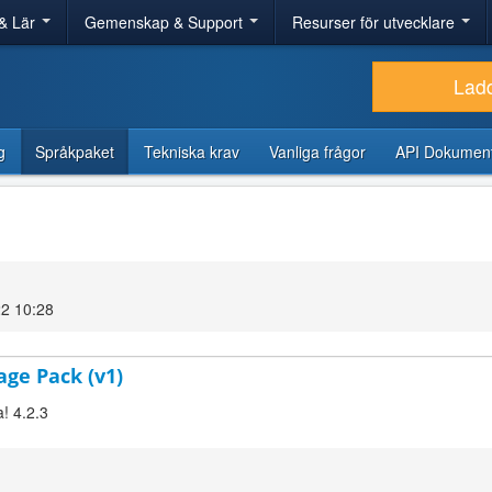
& Lär
Gemenskap & Support
Resurser för utvecklare
Lad
g
Språkpaket
Tekniska krav
Vanliga frågor
API Dokument
22 10:28
age Pack (v1)
! 4.2.3