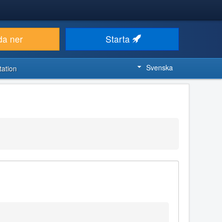
da ner
Starta
Svenska
ation