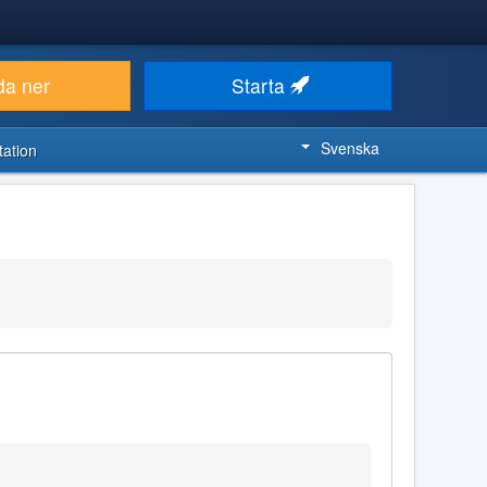
da ner
Starta
Svenska
ation