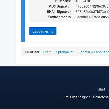
Filstorlek
489:74 kB
MD5 Signatur
473396077f29fe76c8
SHA1 Signatur
608a62d0d37bf73ea2
Environments
Joomla! 4 Translation
Ladda ner nu
Du är här:
Start
/
Språkpaket
/
Joomla 4 Languag
Start
Om Tillgänglighet
Sekretess