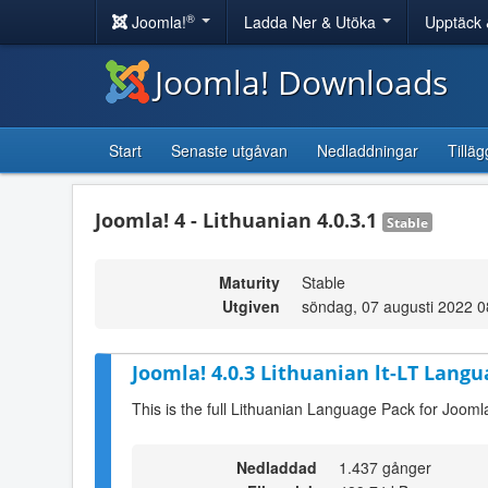
®
Joomla!
Ladda Ner & Utöka
Upptäck 
Joomla! Downloads
Start
Senaste utgåvan
Nedladdningar
Tilläg
Joomla! 4 - Lithuanian 4.0.3.1
Stable
Maturity
Stable
Utgiven
söndag, 07 augusti 2022 0
Joomla! 4.0.3 Lithuanian lt-LT Langu
This is the full Lithuanian Language Pack for Joomla
Nedladdad
1.437 gånger