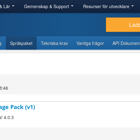
& Lär
Gemenskap & Support
Resurser för utvecklare
Lad
g
Språkpaket
Tekniska krav
Vanliga frågor
API Dokument
8:46
age Pack (v1)
! 4.0.3