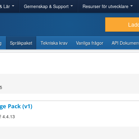
& Lär
Gemenskap & Support
Resurser för utvecklare
Lad
g
Språkpaket
Tekniska krav
Vanliga frågor
API Dokument
05
ge Pack (v1)
! 4.4.13