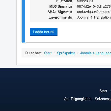
Filstorlek
539:23 kB
MD5 Signatur
9874d2e1043d1a276
SHA1 Signatur
0ad32d039cfdc29f29
Environments
Joomla! 4 Translation
Ladda ner nu
Du är här:
Start
/
Språkpaket
/
Joomla 4 Languag
Start
Om Tillgänglighet
Sekretess