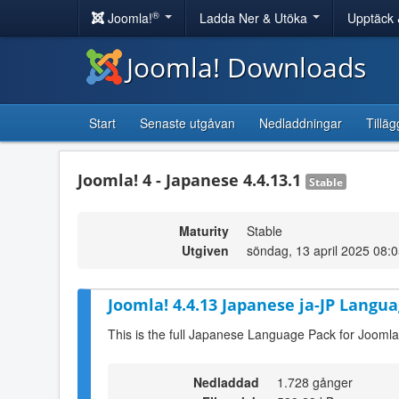
®
Joomla!
Ladda Ner & Utöka
Upptäck 
Joomla! Downloads
Start
Senaste utgåvan
Nedladdningar
Tilläg
Joomla! 4 - Japanese 4.4.13.1
Stable
Maturity
Stable
Utgiven
söndag, 13 april 2025 08:
Joomla! 4.4.13 Japanese ja-JP Langua
This is the full Japanese Language Pack for Joomla
Nedladdad
1.728 gånger