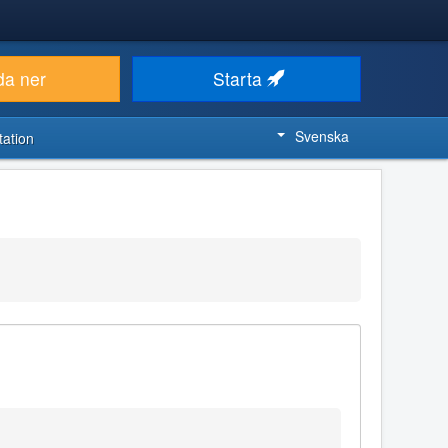
da ner
Starta
Svenska
ation