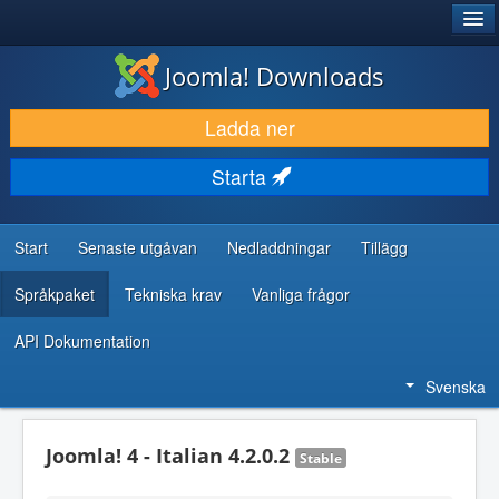
®
JOOMLA!
Joomla! Downloads
LADDA NER & UTÖKA
Ladda ner
UPPTÄCK & LÄR
Starta
GEMENSKAP & SUPPORT
RESURSER FÖR UTVECKLARE
Start
Senaste utgåvan
Nedladdningar
Tillägg
Språkpaket
Tekniska krav
Vanliga frågor
API Dokumentation
Svenska
Joomla! 4 - Italian 4.2.0.2
Stable