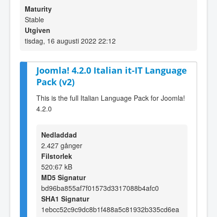
Maturity
Stable
Utgiven
tisdag, 16 augusti 2022 22:12
Joomla! 4.2.0 Italian it-IT Language
Pack (v2)
This is the full Italian Language Pack for Joomla!
4.2.0
Nedladdad
2.427 gånger
Filstorlek
520:67 kB
MD5 Signatur
bd96ba855af7f01573d3317088b4afc0
SHA1 Signatur
1ebcc52c9c9dc8b1f488a5c81932b335cd6ea