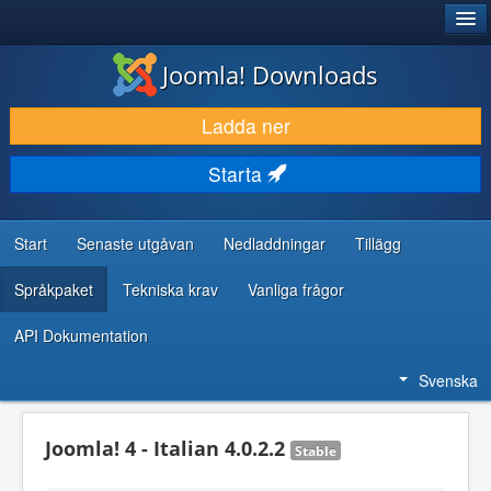
®
JOOMLA!
Joomla! Downloads
LADDA NER & UTÖKA
Ladda ner
UPPTÄCK & LÄR
Starta
GEMENSKAP & SUPPORT
RESURSER FÖR UTVECKLARE
Start
Senaste utgåvan
Nedladdningar
Tillägg
Språkpaket
Tekniska krav
Vanliga frågor
API Dokumentation
Svenska
Joomla! 4 - Italian 4.0.2.2
Stable