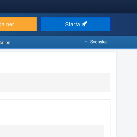
da ner
Starta
Svenska
ation