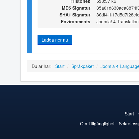
Filstorlek
538:37 kB
MD5 Signatur
35a01d630aea6874f
SHA1 Signatur
36df41ff17d5d7f28ef
Environments
Joomla! 4 Translation
Ladda ner nu
Du är här:
Start
/
Språkpaket
/
Joomla 4 Languag
Start
Om Tillgänglighet
Sekretess