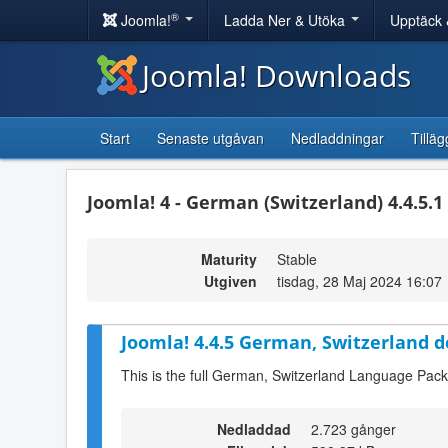
®
Joomla!
Ladda Ner & Utöka
Upptäck 
Joomla! Downloads
Start
Senaste utgåvan
Nedladdningar
Tilläg
Joomla! 4 - German (Switzerland) 4.4.5.1
Maturity
Stable
Utgiven
tisdag, 28 Maj 2024 16:07
Joomla! 4.4.5 German, Switzerland 
This is the full German, Switzerland Language Pack
Nedladdad
2.723 gånger