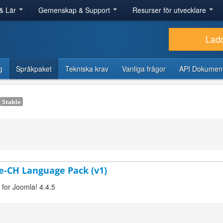
& Lär
Gemenskap & Support
Resurser för utvecklare
Lad
g
Språkpaket
Tekniska krav
Vanliga frågor
API Dokument
Stable
de-CH Language Pack (v1)
 for Joomla! 4.4.5