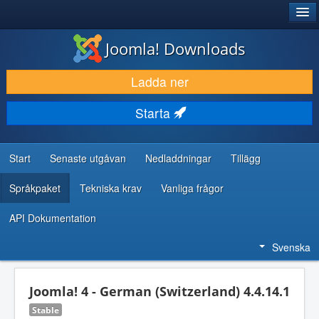
®
JOOMLA!
Joomla! Downloads
LADDA NER & UTÖKA
Ladda ner
UPPTÄCK & LÄR
Starta
GEMENSKAP & SUPPORT
RESURSER FÖR UTVECKLARE
Start
Senaste utgåvan
Nedladdningar
Tillägg
Språkpaket
Tekniska krav
Vanliga frågor
API Dokumentation
Svenska
Joomla! 4 - German (Switzerland) 4.4.14.1
Stable