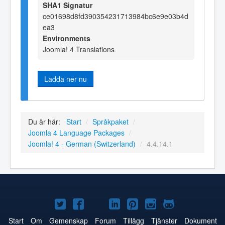
SHA1 Signatur
ce01698d8fd390354231713984bc6e9e03b4d
ea3
Environments
Joomla! 4 Translations
Ladda ner nu
Du är här:
Start
/
Språkpaket
/
Joomla 4 Language Packages
/
Joomla! 4 - German (Switzerland)
/
4.4.14.1
Joomla!
Joomla!
Joomla!
Joomla!
Joomla!
Joomla!
Joomla!
på
på
på
på
på
på
på
Start
Om
Gemenskap
Forum
Tillägg
Tjänster
Dokument