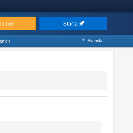
da ner
Starta
Svenska
ation