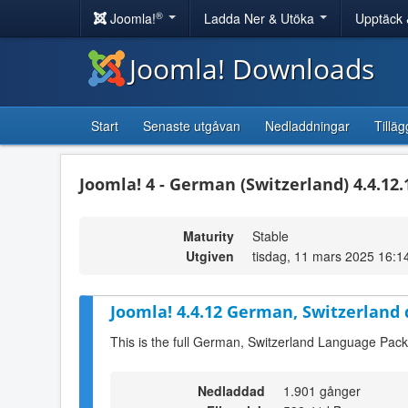
®
Joomla!
Ladda Ner & Utöka
Upptäck 
Joomla! Downloads
Start
Senaste utgåvan
Nedladdningar
Tilläg
Joomla! 4 - German (Switzerland) 4.4.12
Maturity
Stable
Utgiven
tisdag, 11 mars 2025 16:1
Joomla! 4.4.12 German, Switzerland
This is the full German, Switzerland Language Pack
Nedladdad
1.901 gånger