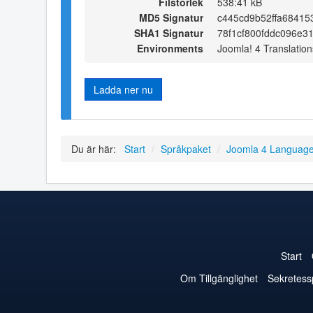
Filstorlek
538:41 kB
MD5 Signatur
c445cd9b52ffa68415
SHA1 Signatur
78f1cf800fddc096e3
Environments
Joomla! 4 Translation
Ladda ner nu
Du är här:
Start
/
Språkpaket
/
Joomla 4 Languag
Start
Om Tillgänglighet
Sekretess