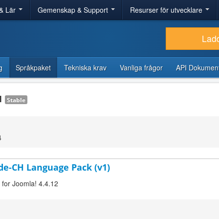
& Lär
Gemenskap & Support
Resurser för utvecklare
Lad
g
Språkpaket
Tekniska krav
Vanliga frågor
API Dokument
.1
Stable
4
 de-CH Language Pack (v1)
 for Joomla! 4.4.12