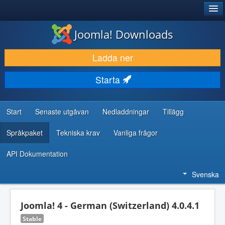
®
JOOMLA!
Joomla! Downloads
LADDA NER & UTÖKA
Ladda ner
UPPTÄCK & LÄR
Starta
GEMENSKAP & SUPPORT
RESURSER FÖR UTVECKLARE
Start
Senaste utgåvan
Nedladdningar
Tillägg
Språkpaket
Tekniska krav
Vanliga frågor
API Dokumentation
Svenska
Joomla! 4 - German (Switzerland) 4.0.4.1
Stable