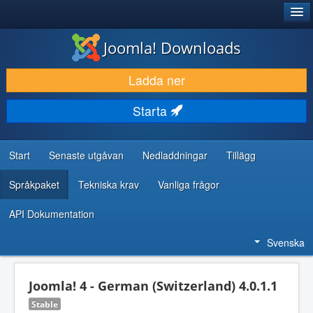
®
JOOMLA!
Joomla! Downloads
LADDA NER & UTÖKA
Ladda ner
UPPTÄCK & LÄR
Starta
GEMENSKAP & SUPPORT
RESURSER FÖR UTVECKLARE
Start
Senaste utgåvan
Nedladdningar
Tillägg
Språkpaket
Tekniska krav
Vanliga frågor
API Dokumentation
Svenska
Joomla! 4 - German (Switzerland) 4.0.1.1
Stable