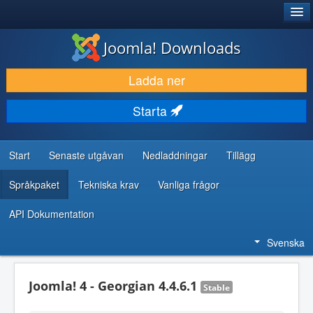
®
JOOMLA!
Joomla! Downloads
LADDA NER & UTÖKA
Ladda ner
UPPTÄCK & LÄR
Starta
GEMENSKAP & SUPPORT
RESURSER FÖR UTVECKLARE
Start
Senaste utgåvan
Nedladdningar
Tillägg
Språkpaket
Tekniska krav
Vanliga frågor
API Dokumentation
Svenska
Joomla! 4 - Georgian 4.4.6.1
Stable