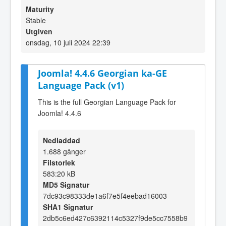
Maturity
Stable
Utgiven
onsdag, 10 juli 2024 22:39
Joomla! 4.4.6 Georgian ka-GE
Language Pack (v1)
This is the full Georgian Language Pack for
Joomla! 4.4.6
Nedladdad
1.688 gånger
Filstorlek
583:20 kB
MD5 Signatur
7dc93c98333de1a6f7e5f4eebad16003
SHA1 Signatur
2db5c6ed427c6392114c5327f9de5cc7558b9