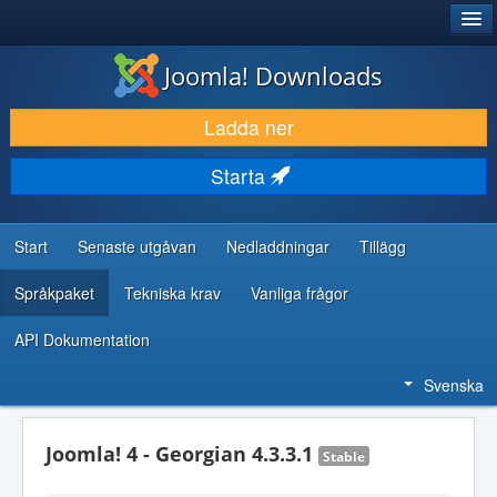
®
JOOMLA!
Joomla! Downloads
LADDA NER & UTÖKA
Ladda ner
UPPTÄCK & LÄR
Starta
GEMENSKAP & SUPPORT
RESURSER FÖR UTVECKLARE
Start
Senaste utgåvan
Nedladdningar
Tillägg
Språkpaket
Tekniska krav
Vanliga frågor
API Dokumentation
Svenska
Joomla! 4 - Georgian 4.3.3.1
Stable