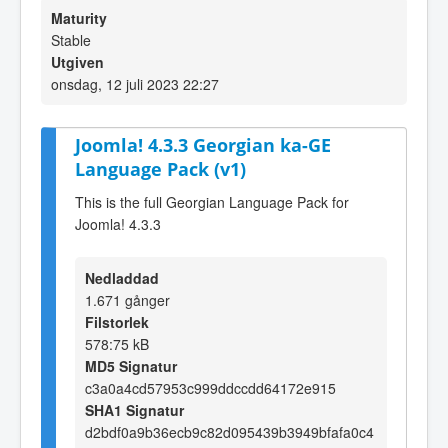
Maturity
Stable
Utgiven
onsdag, 12 juli 2023 22:27
Joomla! 4.3.3 Georgian ka-GE
Language Pack (v1)
This is the full Georgian Language Pack for
Joomla! 4.3.3
Nedladdad
1.671 gånger
Filstorlek
578:75 kB
MD5 Signatur
c3a0a4cd57953c999ddccdd64172e915
SHA1 Signatur
d2bdf0a9b36ecb9c82d095439b3949bfafa0c4