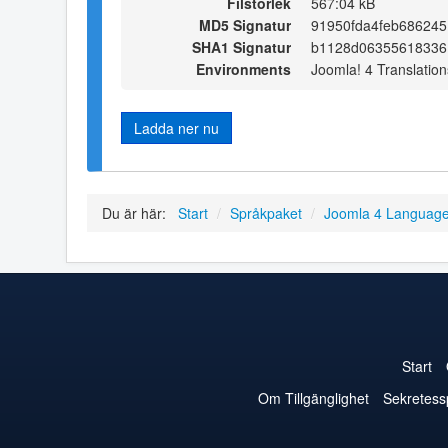
Filstorlek
567:04 kB
MD5 Signatur
91950fda4feb68624
SHA1 Signatur
b1128d06355618336
Environments
Joomla! 4 Translation
Ladda ner nu
Du är här:
Start
/
Språkpaket
/
Joomla 4 Languag
Start
Om Tillgänglighet
Sekretess