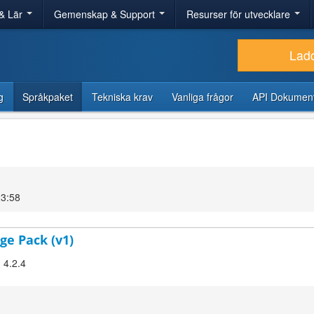
& Lär
Gemenskap & Support
Resurser för utvecklare
Lad
g
Språkpaket
Tekniska krav
Vanliga frågor
API Dokument
23:58
ge Pack (v1)
 4.2.4