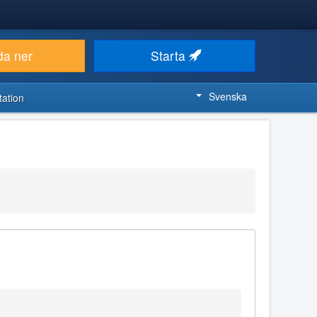
da ner
Starta
Svenska
ation