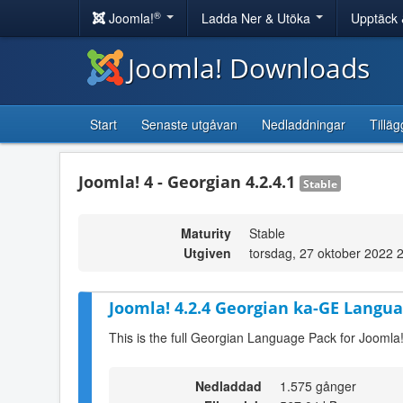
®
Joomla!
Ladda Ner & Utöka
Upptäck 
Joomla! Downloads
Start
Senaste utgåvan
Nedladdningar
Tilläg
Joomla! 4 - Georgian 4.2.4.1
Stable
Maturity
Stable
Utgiven
torsdag, 27 oktober 2022 
Joomla! 4.2.4 Georgian ka-GE Langua
This is the full Georgian Language Pack for Joomla!
Nedladdad
1.575 gånger