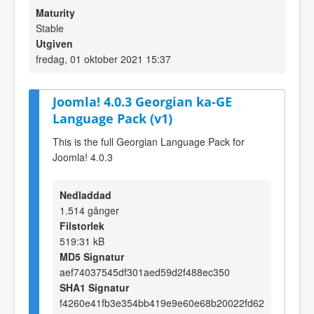
Maturity
Stable
Utgiven
fredag, 01 oktober 2021 15:37
Joomla! 4.0.3 Georgian ka-GE
Language Pack (v1)
This is the full Georgian Language Pack for
Joomla! 4.0.3
Nedladdad
1.514 gånger
Filstorlek
519:31 kB
MD5 Signatur
aef74037545df301aed59d2f488ec350
SHA1 Signatur
f4260e41fb3e354bb419e9e60e68b20022fd62