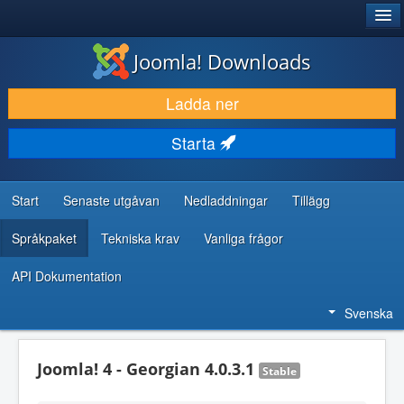
®
JOOMLA!
Joomla! Downloads
LADDA NER & UTÖKA
Ladda ner
UPPTÄCK & LÄR
Starta
GEMENSKAP & SUPPORT
RESURSER FÖR UTVECKLARE
Start
Senaste utgåvan
Nedladdningar
Tillägg
Språkpaket
Tekniska krav
Vanliga frågor
API Dokumentation
Svenska
Joomla! 4 - Georgian 4.0.3.1
Stable